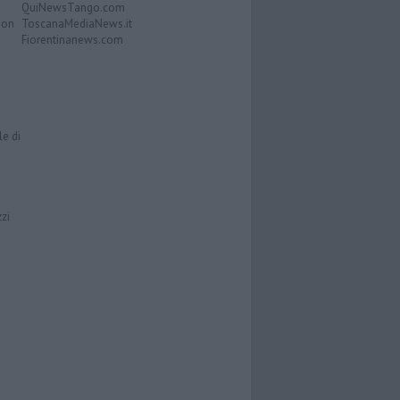
QuiNewsTango.com
Don
ToscanaMediaNews.it
Fiorentinanews.com
le di
zzi