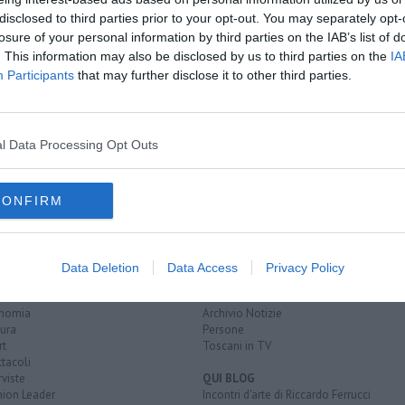
disclosed to third parties prior to your opt-out. You may separately opt-
losure of your personal information by third parties on the IAB’s list of
. This information may also be disclosed by us to third parties on the
IA
i Nek
Participants
that may further disclose it to other third parties.
santa croce sull'arno
ingegneria gestionale
università di pisa
l Data Processing Opt Outs
CONFIRM
EGORIE
RUBRICHE
naca
Le notizie di oggi
Data Deletion
Data Access
Privacy Policy
tica
Più Letti della settimana
alità
Più Letti del mese
nomia
Archivio Notizie
ura
Persone
rt
Toscani in TV
tacoli
rviste
QUI BLOG
nion Leader
Incontri d'arte di Riccardo Ferrucci