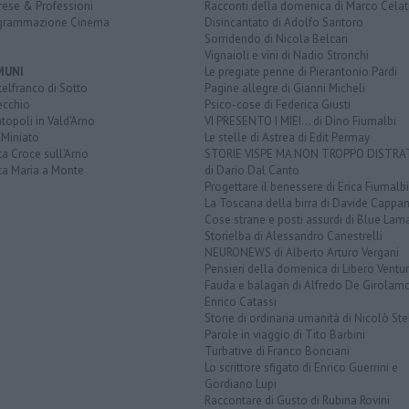
rese & Professioni
Racconti della domenica di Marco Celat
grammazione Cinema
Disincantato di Adolfo Santoro
Sorridendo di Nicola Belcari
Vignaioli e vini di Nadio Stronchi
MUNI
Le pregiate penne di Pierantonio Pardi
elfranco di Sotto
Pagine allegre di Gianni Micheli
ecchio
Psico-cose di Federica Giusti
opoli in Vald'Arno
VI PRESENTO I MIEI... di Dino Fiumalbi
 Miniato
Le stelle di Astrea di Edit Permay
a Croce sull'Arno
STORIE VISPE MA NON TROPPO DISTR
ta Maria a Monte
di Dario Dal Canto
Progettare il benessere di Erica Fiumalbi
La Toscana della birra di Davide Cappan
Cose strane e posti assurdi di Blue Lam
Storielba di Alessandro Canestrelli
NEURONEWS di Alberto Arturo Vergani
Pensieri della domenica di Libero Ventur
Fauda e balagan di Alfredo De Girolam
Enrico Catassi
Storie di ordinaria umanità di Nicolò Ste
Parole in viaggio di Tito Barbini
Turbative di Franco Bonciani
Lo scrittore sfigato di Enrico Guerrini e
Gordiano Lupi
Raccontare di Gusto di Rubina Rovini