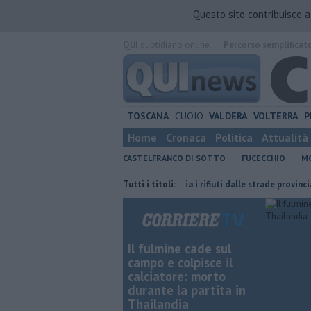
Questo sito contribuisce 
QUI
quotidiano online.
Percorso semplificat
TOSCANA
CUOIO
VALDERA
VOLTERRA
P
Home
Cronaca
Politica
Attualità
CASTELFRANCO DI SOTTO
FUCECCHIO
MO
 cittadini
Operazione decoro, via i rifiuti dalle strade provinciali
Tutti i titoli:
Il fulmine cade sul
campo e colpisce il
calciatore: morto
durante la partita in
Thailandia