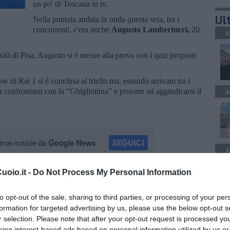
un po' di Toscana in tv.
Ult
Nella puntata andata in onda questa sera, tra i
concorrenti, c'era anche
Augusto Lambertucci,
20
A
sità di Pisa, Augusto si è messo alla prova con i quiz proposti
w di Rai 1 si è conclusa al triello ma, essendo arrivato tra i
er confrontarsi con la “Ghigliottina” e provare ad aggiudicarsi il
A
A
oio.it -
Do Not Process My Personal Information
oscana iscriviti alla
Newsletter QUInews - ToscanaMedia.
amente nella tua casella di posta.
to opt-out of the sale, sharing to third parties, or processing of your per
formation for targeted advertising by us, please use the below opt-out s
A
r selection. Please note that after your opt-out request is processed y
eing interest-based ads based on personal information utilized by us or