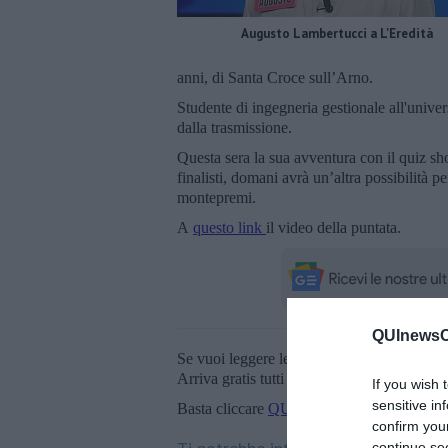
Augusto Lambertucci a L'Eredità
anni, di Santa Croce sull’Arno.
Studente di ingegneria gestionale all'univer
dalla trasmissione.
Questa sera la sua avventura con il quiz sho
finalisti, domani avrà un’altra possibilità p
montepremi.
A
questo link
il video della puntata.
QUInewsCu
Se vuoi leggere le notizie principali della T
Arriva gratis tutti i giorni alle 20:00 dirett
If you wish 
sensitive in
Basta cliccare
QUI
confirm you
continue se