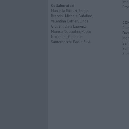
Imp
Collaboratori
Pro
Marcella Bitozzi, Sergio
Braccini, Michele Bufalino,
Valentina Caffieri, Linda
CO
Giuliani, Dina Laurenzi,
Cast
Monica Nocciolini, Paolo
Fuc
Nocentini, Gabriele
Mont
Santarnecchi, Paola Silvi.
San
Sant
San