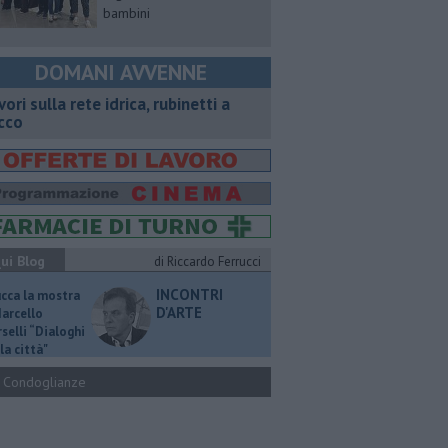
bambini
DOMANI AVVENNE
vori sulla rete idrica, rubinetti a
cco
ui Blog
di Riccardo Ferrucci
INCONTRI
ucca la mostra
D'ARTE
Marcello
selli “Dialoghi
la città"
Condoglianze