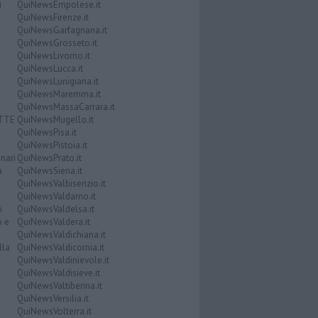
i
QuiNewsEmpolese.it
QuiNewsFirenze.it
QuiNewsGarfagnana.it
QuiNewsGrosseto.it
QuiNewsLivorno.it
QuiNewsLucca.it
QuiNewsLunigiana.it
QuiNewsMaremma.it
QuiNewsMassaCarrara.it
ATTE
QuiNewsMugello.it
QuiNewsPisa.it
QuiNewsPistoia.it
nari
QuiNewsPrato.it
a
QuiNewsSiena.it
QuiNewsValbisenzio.it
QuiNewsValdarno.it
i
QuiNewsValdelsa.it
o e
QuiNewsValdera.it
QuiNewsValdichiana.it
lla
QuiNewsValdicornia.it
QuiNewsValdinievole.it
QuiNewsValdisieve.it
QuiNewsValtiberina.it
QuiNewsVersilia.it
QuiNewsVolterra.it