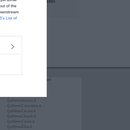
agli ex Macelli
out of the
 downstream
B’s List of
IL NETWORK QuiNews.net
QuiNewsAbetone.it
QuiNewsAmiata.it
QuiNewsAnimali.it
QuiNewsArezzo.it
QuiNewsCasentino.it
QuiNewsCecina.it
QuiNewsChianti.it
QuiNewsCuoio.it
QuiNewsElba.it