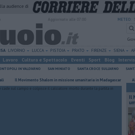
alla audience di
o
Aggiornato alle 07:00
METEO:
Gio
ISA
LIVORNO
LUCCA
PISTOIA
PRATO
FIRENZE
SIENA
A
Lavoro
Cultura e Spettacolo
Eventi
Sport
Blog
Intervi
NTOPOLI IN VALD'ARNO
SAN MINIATO
SANTA CROCE SULL'ARNO
SANT
Il Movimento Shalom in missione umanitaria in Madagascar
Abbandono 
Il
um