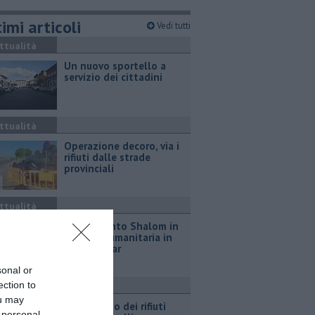
imi articoli
Vedi tutti
ttualità
Un nuovo sportello a
servizio dei cittadini
ttualità
Operazione decoro, via i
rifiuti dalle strade
provinciali
ttualità
Il Movimento Shalom in
missione umanitaria in
Madagascar
sonal or
ection to
ttualità
ou may
Abbandono dei rifiuti
 personal