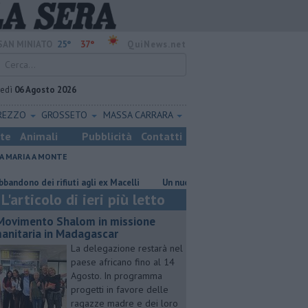
25°
37°
SAN MINIATO
QuiNews.net
vedì
06 Agosto 2026
REZZO
GROSSETO
MASSA CARRARA
ste
Animali
Pubblicità
Contatti
A MARIA A MONTE
dei rifiuti agli ex Macelli
Un nuovo sportello a servizio dei cittadini
L'articolo di ieri più letto
 Movimento Shalom in missione
anitaria in Madagascar
La delegazione restarà nel
paese africano fino al 14
Agosto. In programma
progetti in favore delle
ragazze madre e dei loro