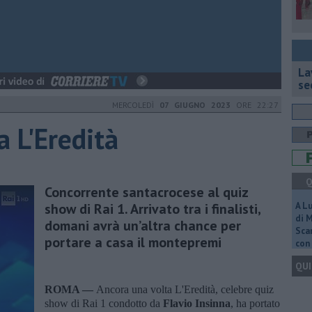
La
se
MERCOLEDÌ
07 GIUGNO 2023
ORE 22:27
a L'Eredità
Q
Concorrente santacrocese al quiz
show di Rai 1. Arrivato tra i finalisti,
A L
di 
domani avrà un’altra chance per
Scar
portare a casa il montepremi
con 
QUI
ROMA —
Ancora una volta L'Eredità, celebre quiz
show di Rai 1 condotto da
Flavio Insinna
, ha portato