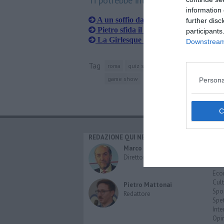
Ti potrebbe interessare anche:
information 
A un soffio dalla vittoria
further disc
Pietro sfida il campione
participants
La Girlesque street band allo show d
Downstream 
Tag
roma
quiz show
rai 1
flavio insinna
game show
Persona
REDAZIONE QUI NEWS
CAT
Cro
Marco Migli
Poli
Direttore Responsabile
Attu
Eco
Cult
Pietro Mattonai
Spo
Redattore
Spet
Inte
Opi