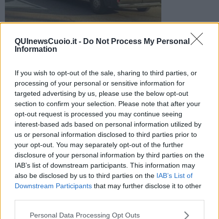
QUInewsCuoio.it -
Do Not Process My Personal
La vittima, un ragazzo di 21 anni, ha perso il controllo
Information
dell'auto fra via Vallelunga e via della Pescaia. Inutili i tentativi
di rianimarlo
If you wish to opt-out of the sale, sharing to third parties, or
processing of your personal or sensitive information for
targeted advertising by us, please use the below opt-out
section to confirm your selection. Please note that after your
opt-out request is processed you may continue seeing
interest-based ads based on personal information utilized by
MONTOPOLI V.NO —
Drammatico incidente stradale lungo via
us or personal information disclosed to third parties prior to
Vallelunga, all'angolo con via della Pescaia, dove un
giovane di 21
your opt-out. You may separately opt-out of the further
anni di Montopoli
ha perso il controllo della sua Ford Fiesta ed ha
urtato violentemente contro un albero. L'impatto è stato fatale.
disclosure of your personal information by third parties on the
IAB’s list of downstream participants. This information may
Inutili i tentativi di rianimazione compiuti dal personale del 118 che
also be disclosed by us to third parties on the
IAB’s List of
non ha potuto far altro che constatare il decesso del ragazzo. Sul
Downstream Participants
that may further disclose it to other
posto sono intervenuti anche i vigili del fuoco del distaccamento di
third parties.
Castelfranco e la polizia locale per i rilievi.
Personal Data Processing Opt Outs