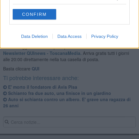
CONFIRM
Data Deletion
Data Access
Privacy Policy
Se vuoi leggere le notizie principali della Toscana iscriviti alla
Newsletter QUInews - ToscanaMedia.
Arriva gratis tutti i giorni
alle 20:00 direttamente nella tua casella di posta.
Basta cliccare
QUI
Ti potrebbe interessare anche:
E' morto il fondatore di Avis Pisa
Schianto fra due auto, una finisce in un giardino
Auto si schianta contro un albero. E' grave una ragazza di
26 anni