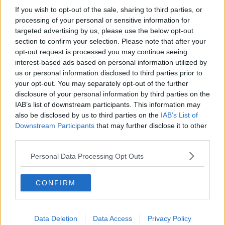
La distribuzione si svolgerà a partire dal 3 Giugno
il martedì
If you wish to opt-out of the sale, sharing to third parties, or
dalle 14 alle 18 e il venerdì mattina dalle 8,30 alle 12,30 nella sala
processing of your personal or sensitive information for
consiliare del palazzo comunale di Montopoli (via Guicciardini, 61,
targeted advertising by us, please use the below opt-out
piano terra) mentre ogni mercoledì dalle 14 alle 18 la distribuzione
section to confirm your selection. Please note that after your
si svolgerà allo sportello ambiente, nella sede della Pubblica
opt-out request is processed you may continue seeing
Assistenza (via Mattei, 4 Capanne). È possibile delegare qualcuno
interest-based ads based on personal information utilized by
per il ritiro. Il sacco semitrasparente grigio dovrà essere utilizzato
us or personal information disclosed to third parties prior to
esclusivamente per il conferimento del rifiuto indifferenziato. Dopo i
your opt-out. You may separately opt-out of the further
primi mesi di transizione, dal primo di Ottobre 2026 i rifiuti esposti in
disclosure of your personal information by third parties on the
sacchi diversi da quelli dotati di tag non saranno raccolti, verranno
IAB’s list of downstream participants. This information may
segnalati con un adesivo di non conformità e saranno oggetto di
also be disclosed by us to third parties on the
IAB’s List of
accertamenti ispettivi per risalire all’autore dell’abbandono/errato
Downstream Participants
that may further disclose it to other
conferimento.
third parties.
Personal Data Processing Opt Outs
"Grazie all’ufficio ambiente del Comune e al costante dialogo con
CONFIRM
Geofor – spiegano la sindaca
Linda Vanni e l’assessore Andrea
Marino
– stiamo portando avanti un processo tanto importante
quanto necessario. Il nostro obiettivo è migliorare
progressivamente la quantità e la qualità della nostra raccolta
Data Deletion
Data Access
Privacy Policy
differenziata. I sacchi grigi ci impongono di pensare a ciò che