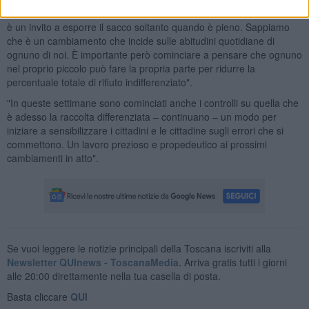
buttiamo tra i rifiuti non differenziabili e il limite numerico dei sacchi
è un invito a esporre il sacco soltanto quando è pieno. Sappiamo
che è un cambiamento che incide sulle abitudini quotidiane di
ognuno di noi. È importante però cominciare a pensare che ognuno
nel proprio piccolo può fare la propria parte per ridurre la
percentuale totale di rifiuto indifferenziato".
"In queste settimane sono cominciati anche i controlli su quella che
è adesso la raccolta differenziata – continuano – un modo per
iniziare a sensibilizzare i cittadini e le cittadine sugli errori che si
commettono. Un lavoro prezioso e propedeutico ai prossimi
cambiamenti in atto".
Se vuoi leggere le notizie principali della Toscana iscriviti alla
Newsletter QUInews - ToscanaMedia.
Arriva gratis tutti i giorni
alle 20:00 direttamente nella tua casella di posta.
Basta cliccare
QUI