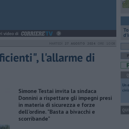
To
d'
MARTEDÌ
27 AGOSTO 2024
ORE 10:08
icienti", l'allarme di
Q
​Un 
Simone Testai invita la sindaca
civ
Donnini a rispettare gli impegni presi
in materia di sicurezza e forze
QUI
dell'ordine. "Basta a bivacchi e
scorribande"