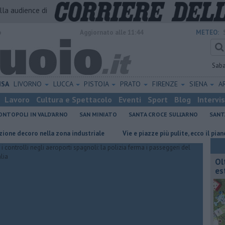
alla audience di
o
Aggiornato alle 11:44
METEO:
Sab
ISA
LIVORNO
LUCCA
PISTOIA
PRATO
FIRENZE
SIENA
A
Lavoro
Cultura e Spettacolo
Eventi
Sport
Blog
Intervi
NTOPOLI IN VALD'ARNO
SAN MINIATO
SANTA CROCE SULL'ARNO
SANT
oro nella zona industriale
Vie e piazze più pulite, ecco il piano speri
Ol
est