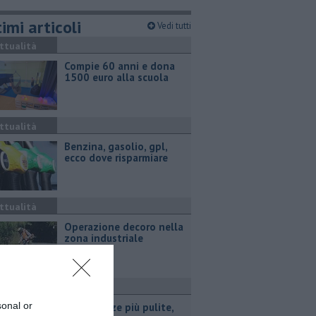
imi articoli
Vedi tutti
ttualità
Compie 60 anni e dona
1500 euro alla scuola
ttualità
​Benzina, gasolio, gpl,
ecco dove risparmiare
ttualità
Operazione decoro nella
zona industriale
ttualità
sonal or
Vie e piazze più pulite,