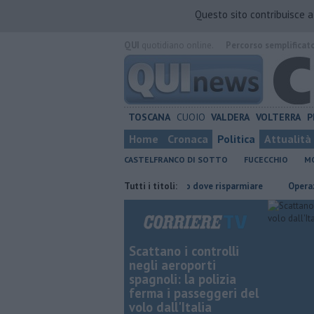
Questo sito contribuisce 
QUI
quotidiano online.
Percorso semplificat
TOSCANA
CUOIO
VALDERA
VOLTERRA
P
Home
Cronaca
Politica
Attualità
CASTELFRANCO DI SOTTO
FUCECCHIO
MO
 scuola
​Benzina, gasolio, gpl, ecco dove risparmiare
Tutti i titoli:
Operazione dec
Scattano i controlli
negli aeroporti
spagnoli: la polizia
ferma i passeggeri del
volo dall'Italia