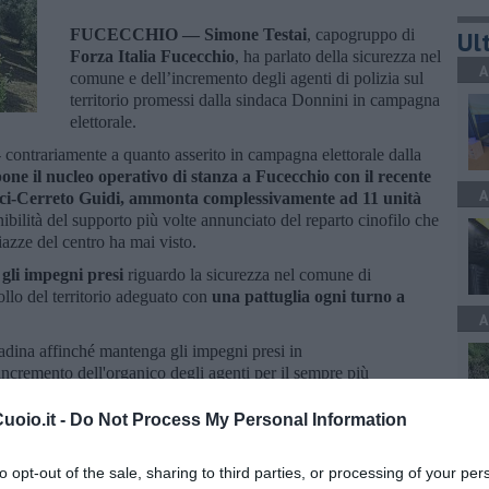
FUCECCHIO —
Simone Testai
, capogruppo di
Ult
Forza Italia Fucecchio
, ha parlato della sicurezza nel
A
comune e dell’incremento degli agenti di polizia sul
territorio promessi dalla sindaca Donnini in campagna
elettorale.
i - contrariamente a quanto asserito in campagna elettorale dalla
one il nucleo operativo di stanza a Fucecchio con il recente
A
inci-Cerreto Guidi, ammonta
complessivamente ad 11 unità
nibilità del supporto più volte annunciato del reparto cinofilo che
azze del centro ha mai visto.
 gli impegni presi
riguardo la sicurezza nel comune di
llo del territorio adeguato con
una pattuglia ogni turno a
A
tadina affinché mantenga gli impegni presi in
ncremento dell'organico degli agenti per il sempre più
controllo.- ha concluso testai -
I cittadini sono stanchi di
 monumento di Giuseppe Montanelli
, la piazza trasformata in un
oio.it -
Do Not Process My Personal Information
lare e scorrazzare indisturbati monopattini elettrici con due
A
nelle strade centrali”.
to opt-out of the sale, sharing to third parties, or processing of your per