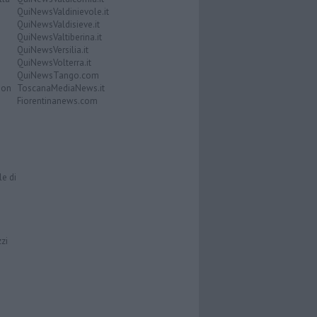
QuiNewsValdinievole.it
QuiNewsValdisieve.it
QuiNewsValtiberina.it
QuiNewsVersilia.it
QuiNewsVolterra.it
QuiNewsTango.com
Don
ToscanaMediaNews.it
Fiorentinanews.com
le di
zzi