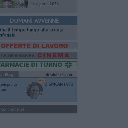
estivi per il 2026
DOMANI AVVENNE
rna il tempo lungo alla scuola
infanzia
ui Blog
di Adolfo Santoro
DISINCANTATO
esempio di
ismo
Condoglianze