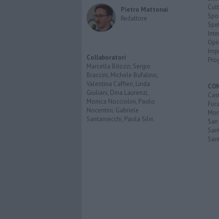
Cult
Pietro Mattonai
Spo
Redattore
Spet
Inte
Opi
Imp
Collaboratori
Pro
Marcella Bitozzi, Sergio
Braccini, Michele Bufalino,
Valentina Caffieri, Linda
CO
Giuliani, Dina Laurenzi,
Cast
Monica Nocciolini, Paolo
Fuc
Nocentini, Gabriele
Mont
Santarnecchi, Paola Silvi.
San
Sant
San