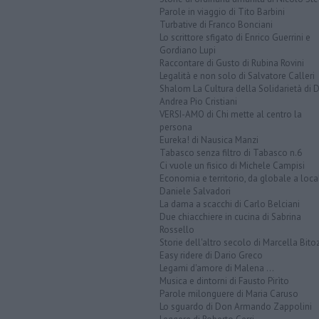
Parole in viaggio di Tito Barbini
Turbative di Franco Bonciani
Lo scrittore sfigato di Enrico Guerrini e
Gordiano Lupi
Raccontare di Gusto di Rubina Rovini
Legalità e non solo di Salvatore Calleri
Shalom La Cultura della Solidarietà di 
Andrea Pio Cristiani
VERSI-AMO di Chi mette al centro la
persona
Eureka! di Nausica Manzi
Tabasco senza filtro di Tabasco n.6
Ci vuole un fisico di Michele Campisi
Economia e territorio, da globale a loca
Daniele Salvadori
La dama a scacchi di Carlo Belciani
Due chiacchiere in cucina di Sabrina
Rossello
Storie dell'altro secolo di Marcella Bito
Easy ridere di Dario Greco
Legami d'amore di Malena ...
Musica e dintorni di Fausto Pirìto
Parole milonguere di Maria Caruso
Lo sguardo di Don Armando Zappolini