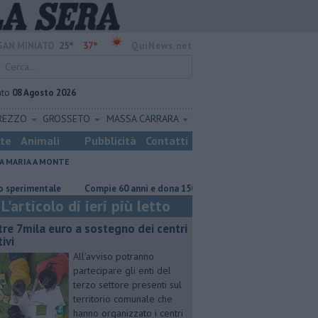
25°
37°
SAN MINIATO
QuiNews.net
ato
08 Agosto 2026
REZZO
GROSSETO
MASSA CARRARA
ste
Animali
Pubblicità
Contatti
A MARIA A MONTE
mentale
Compie 60 anni e dona 1500 euro alla scuola
​Benzina, gasol
L'articolo di ieri più letto
tre 7mila euro a sostegno dei centri
ivi
All'avviso potranno
partecipare gli enti del
terzo settore presenti sul
territorio comunale che
hanno organizzato i centri