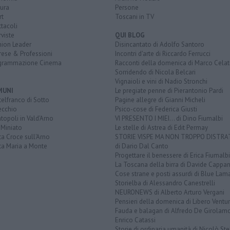
ura
Persone
rt
Toscani in TV
tacoli
rviste
QUI BLOG
nion Leader
Disincantato di Adolfo Santoro
rese & Professioni
Incontri d'arte di Riccardo Ferrucci
grammazione Cinema
Racconti della domenica di Marco Celat
Sorridendo di Nicola Belcari
Vignaioli e vini di Nadio Stronchi
MUNI
Le pregiate penne di Pierantonio Pardi
elfranco di Sotto
Pagine allegre di Gianni Micheli
ecchio
Psico-cose di Federica Giusti
opoli in Vald'Arno
VI PRESENTO I MIEI... di Dino Fiumalbi
 Miniato
Le stelle di Astrea di Edit Permay
a Croce sull'Arno
STORIE VISPE MA NON TROPPO DISTR
ta Maria a Monte
di Dario Dal Canto
Progettare il benessere di Erica Fiumalbi
La Toscana della birra di Davide Cappan
Cose strane e posti assurdi di Blue Lam
Storielba di Alessandro Canestrelli
NEURONEWS di Alberto Arturo Vergani
Pensieri della domenica di Libero Ventur
Fauda e balagan di Alfredo De Girolam
Enrico Catassi
Storie di ordinaria umanità di Nicolò Ste