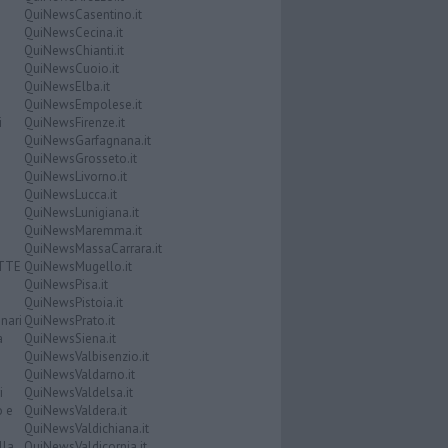
QuiNewsCasentino.it
QuiNewsCecina.it
QuiNewsChianti.it
QuiNewsCuoio.it
QuiNewsElba.it
QuiNewsEmpolese.it
i
QuiNewsFirenze.it
QuiNewsGarfagnana.it
QuiNewsGrosseto.it
QuiNewsLivorno.it
QuiNewsLucca.it
QuiNewsLunigiana.it
QuiNewsMaremma.it
QuiNewsMassaCarrara.it
ATTE
QuiNewsMugello.it
QuiNewsPisa.it
QuiNewsPistoia.it
nari
QuiNewsPrato.it
a
QuiNewsSiena.it
QuiNewsValbisenzio.it
QuiNewsValdarno.it
i
QuiNewsValdelsa.it
o e
QuiNewsValdera.it
QuiNewsValdichiana.it
lla
QuiNewsValdicornia.it