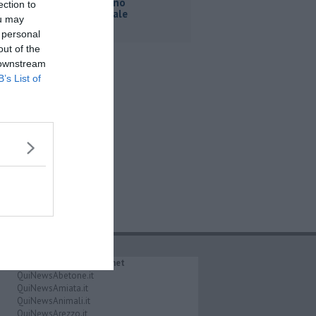
ecco il piano
ection to
sperimentale
ou may
 personal
out of the
 downstream
B’s List of
IL NETWORK QuiNews.net
QuiNewsAbetone.it
QuiNewsAmiata.it
QuiNewsAnimali.it
QuiNewsArezzo.it