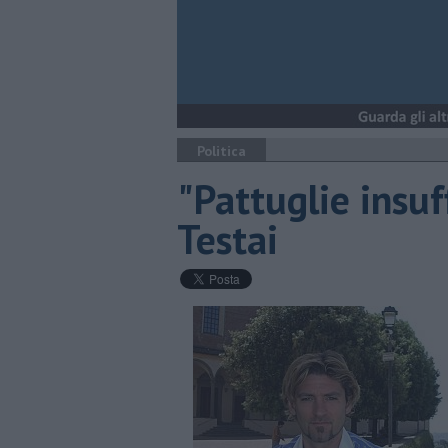
Politica
"Pattuglie insuff
Testai