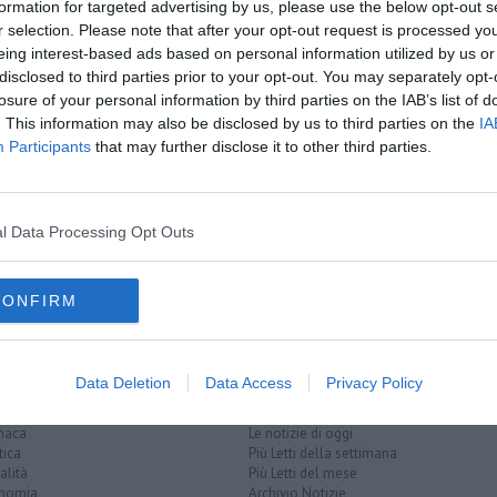
formation for targeted advertising by us, please use the below opt-out s
r selection. Please note that after your opt-out request is processed y
eing interest-based ads based on personal information utilized by us or
disclosed to third parties prior to your opt-out. You may separately opt-
losure of your personal information by third parties on the IAB’s list of
oscana iscriviti alla
Newsletter QUInews - ToscanaMedia.
. This information may also be disclosed by us to third parties on the
IA
amente nella tua casella di posta.
Participants
that may further disclose it to other third parties.
l Data Processing Opt Outs
iuseppe montanelli
tennis
CONFIRM
Data Deletion
Data Access
Privacy Policy
EGORIE
RUBRICHE
naca
Le notizie di oggi
tica
Più Letti della settimana
alità
Più Letti del mese
nomia
Archivio Notizie