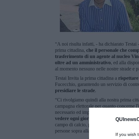
“A noi risulta infatti, - ha dichiarato Testa
prima cittadina,
che il personale che comp
trasferimento di un agente al nucleo V
oltre ad un amministrativo
, ed alla dispo
al momento nessuno nelle nostre strade e pi
Testai Invita la prima cittadina a
rispettare
Fucecchio, garantendo un servizio di contro
presidiare le strade
.
“Ci rivolgiamo quindi alla nostra prima cit
campagna elettorale per quanto concerne l'i
necessario ed improcrastinabile servizio di 
vedere ogni giorno bivacchi intorno al
QUInewsCu
campo di calcio, pallavolo e tennis, e circo
persone sopra alla volta spesso controsenso 
If you wish 