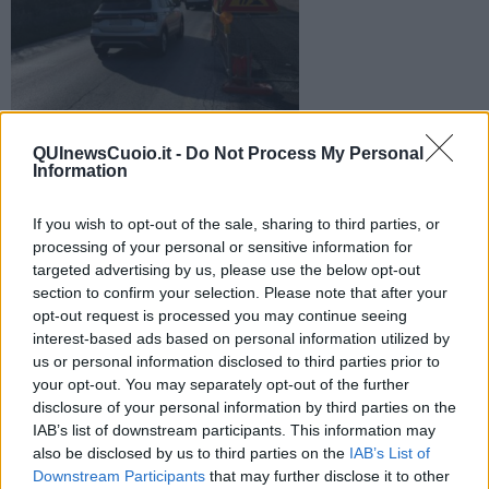
QUInewsCuoio.it -
Do Not Process My Personal
Estesa la durata del senso unico alternato sulla SR 436 per
Information
restringimento carreggiata: lo comunica la Città Metropolitana
di Firenze
If you wish to opt-out of the sale, sharing to third parties, or
processing of your personal or sensitive information for
targeted advertising by us, please use the below opt-out
section to confirm your selection. Please note that after your
opt-out request is processed you may continue seeing
interest-based ads based on personal information utilized by
FUCECCHIO —
L' Ufficio Viabilità della
Città Metropolitana di
us or personal information disclosed to third parties prior to
Firenze
ha stabilito l’istituzione
del senso unico alternato
your opt-out. You may separately opt-out of the further
regolato da semaforo sulla
via Francesca
, a causa del
disclosure of your personal information by third parties on the
restringimento della carreggiata dal km 25+700 al km 26+384, nel
IAB’s list of downstream participants. This information may
comune di
Fucecchio
, località
San Pierino
.
also be disclosed by us to third parties on the
IAB’s List of
Fino al 30 Giugno il tratto sarà a senso unico alternato dalle ore 22
Downstream Participants
that may further disclose it to other
alle 6. I giorni di sabato 13, 20, 27 e domenica 14, 21, 28 Giugno