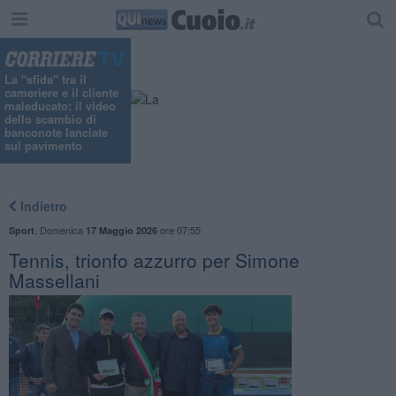
La "sfida" tra il
cameriere e il cliente
maleducato: il video
dello scambio di
banconote lanciate
sul pavimento
Indietro
,
Domenica
ore 07:55
Sport
17 Maggio 2026
Tennis, trionfo azzurro per Simone
Massellani