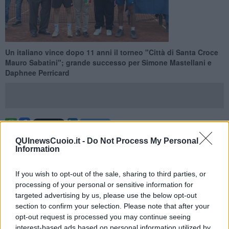
Un italiano vince dopo 11 anni il torneo "Città di Santa Croce
Mauro Sabatini"; grande successo per Simone Mastellani e
Daphnee Perricard
SANTA CROCE SULL'ARNO —
Undici anni dopo l’ultimo sigillo
QUInewsCuoio.it -
Do Not Process My Personal
azzurro al Torneo Itf under 18 “
Città di Santa Croce – Mauro
Information
Sabatini
”, unico torneo di grado internazionale juniores di grado
J300 nel nostro paese,
Simone Massellani
trionfa nel tabellone
If you wish to opt-out of the sale, sharing to third parties, or
maschile ed entra di diritto nel ristretto novero di vincitori italiani sui
processing of your personal or sensitive information for
campi del Cerri: appena otto in totale tra uomini e donne in
targeted advertising by us, please use the below opt-out
quarantasei anni di storia della manifestazione, l’ultimo appunto fu
section to confirm your selection. Please note that after your
Andrea Pellegrino nel 2015.
opt-out request is processed you may continue seeing
Il programma si apre con la finale femminile tra
Yu Jun Lin e
interest-based ads based on personal information utilized by