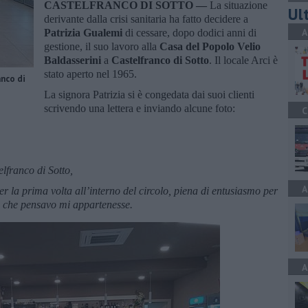
CASTELFRANCO DI SOTTO —
La situazione
Ult
derivante dalla crisi sanitaria ha fatto decidere a
A
Patrizia Gualemi
di cessare, dopo dodici anni di
gestione, il suo lavoro alla
Casa del Popolo Velio
Baldasserini
a
Castelfranco di Sotto
. Il locale Arci è
stato aperto nel 1965.
anco di
La signora Patrizia si è congedata dai suoi clienti
scrivendo una lettera e inviando alcune foto:
C
lfranco di Sotto,
A
r la prima volta all’interno del circolo, piena di entusiasmo per
o che pensavo mi appartenesse.
A