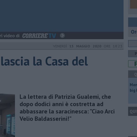
Or
VENERDÌ
15 MAGGIO 2020
ORE 18:23
 lascia la Casa del
Q
Mem
big
La lettera di Patrizia Gualemi, che
dopo dodici anni è costretta ad
abbassare la saracinesca: "Ciao Arci
QUI
Velio Baldasserini!"