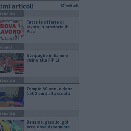
imi articoli
Vedi tutti
ttualità
​Tutte le offerte di
lavoro in provincia di
Pisa
ronaca
Sterpaglie in fiamme
vicino alla FiPiLi
ttualità
Compie 60 anni e dona
1500 euro alla scuola
ttualità
​Benzina, gasolio, gpl,
ecco dove risparmiare