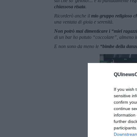
sai che so’ geloso!... e io puntualmente ri
chiassosa risata
.
Ricorderò anche il
mio gruppo religioso 
una ventata di gioia e serenità.
Non potrò mai dimenticare i “miei ragazz
di un bar ho potuto “coccolare”, almeno i
E non sono da meno le
“bimbe della danz
QUInewsCu
If you wish 
sensitive in
confirm you
continue se
information 
further disc
participants
Downstream 