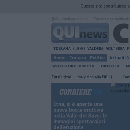
Questo sito contribuisce 
QUI
quotidiano online.
Percorso semplificat
TOSCANA
CUOIO
VALDERA
VOLTERRA
P
Home
Cronaca
Politica
Attualità
CASTELFRANCO DI SOTTO
FUCECCHIO
MO
a di Pisa
Sterpaglie in fiamme vicino alla FiPiLi
Tutti i titoli:
Compie 60 anni e 
Etna, si è aperta una
nuova bocca eruttiva
nella Valle del Bove: le
immagini spettacolari
dell’eruzione