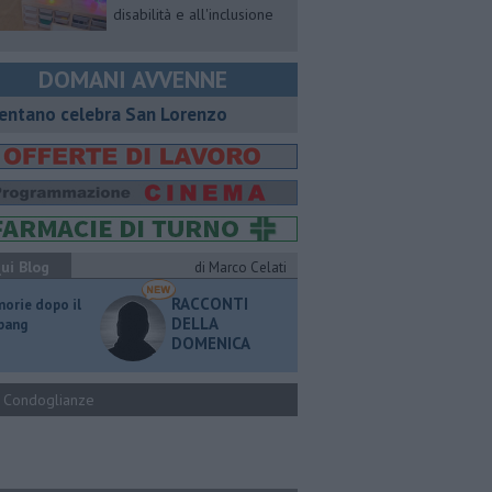
disabilità e all'inclusione
DOMANI AVVENNE
entano celebra San Lorenzo
ui Blog
di Marco Celati
RACCONTI
orie dopo il
DELLA
 bang
DOMENICA
Condoglianze