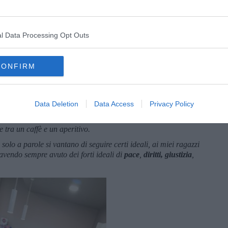
l Data Processing Opt Outs
CONFIRM
con la loro presenza, hanno riempito il mio bar di aria pulita
diro’ sempre nel mio cuore e sono molto orgogliosa di voi e del
prattutto in questo momento così difficile.
Data Deletion
Data Access
Privacy Policy
o i ragazzi, ricorderò tutti quei
clienti rispettosi e affettuosi
,
e tra un caffè e un aperitivo.
olo a parole si vantano di seguire certi ideali, ai miei ragazzi
, avendo sempre avuto dei forti ideali di
pac
e
,
diritti, giustizia
,