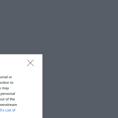
sonal or
ection to
ou may
 personal
out of the
 downstream
B’s List of