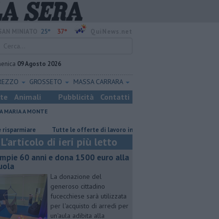
25°
37°
SAN MINIATO
QuiNews.net
enica
09 Agosto 2026
REZZO
GROSSETO
MASSA CARRARA
ste
Animali
Pubblicità
Contatti
A MARIA A MONTE
​Tutte le offerte di lavoro in provincia di Pisa
Sterpaglie in fiamme 
L'articolo di ieri più letto
mpie 60 anni e dona 1500 euro alla
uola
La donazione del
generoso cittadino
fucecchiese sarà utilizzata
per l'acquisto di arredi per
un'aula adibita alla