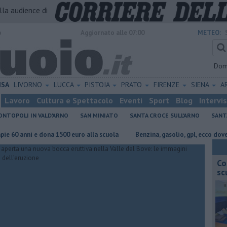
alla audience di
o
Aggiornato alle 07:00
METEO:
Dom
ISA
LIVORNO
LUCCA
PISTOIA
PRATO
FIRENZE
SIENA
A
Lavoro
Cultura e Spettacolo
Eventi
Sport
Blog
Intervi
NTOPOLI IN VALD'ARNO
SAN MINIATO
SANTA CROCE SULL'ARNO
SANT
dona 1500 euro alla scuola
​Benzina, gasolio, gpl, ecco dove risparmiare
Co
sc