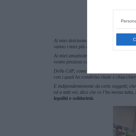
Persona
Ai miei dolcissimi “
Ragazzi Speciali
” che 
vanno i miei più cari e affettuosi saluti.
Ai miei amatissimi crocerossini... vi custo
vostro prezioso contributo nella società, so
Della CdP, come simpaticamente la chiaman
con i quali ho condiviso risate e chiacchier
E indipendentemente da certe soggetti, che s
ed a tutti voi, dico che ce l’ho messa tutta
legalità e solidarietà.