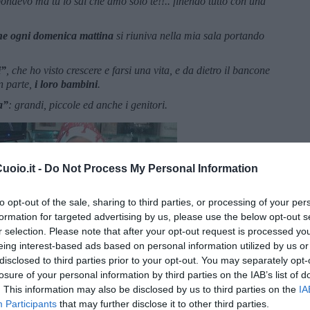
spondevo ma tu lo sai che amo solo te!!.. finendo tutto con una
che ogni domenica mattina
si riuniva nella mia sala portando
i”
, che ho visto crescere e farsi una vita, e da dietro il bancone
n parte,
i loro bambini
.
a”
: grandi, piccole ed anche i genitori.
oio.it -
Do Not Process My Personal Information
to opt-out of the sale, sharing to third parties, or processing of your per
formation for targeted advertising by us, please use the below opt-out s
r selection. Please note that after your opt-out request is processed y
eing interest-based ads based on personal information utilized by us or
disclosed to third parties prior to your opt-out. You may separately opt-
losure of your personal information by third parties on the IAB’s list of
. This information may also be disclosed by us to third parties on the
IA
Participants
that may further disclose it to other third parties.