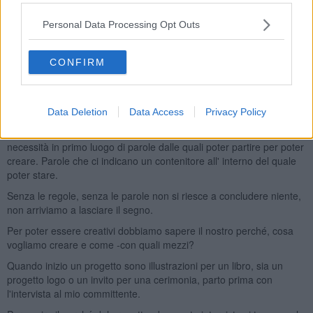
basta imparare a creare qualcosa di nuovo.
Personal Data Processing Opt Outs
Ma perché allenare la creatività? Credo che noi esseri umani da
sempre sentiamo la struggente necessità di lasciare un segno,
perché sentiamo che noi abbiamo una fine.
CONFIRM
Per me che sono illustratrice la creatività fa parte della mia vita e
del mio lavoro ogni giorno.
Data Deletion
Data Access
Privacy Policy
Spesso però la creatività viene confusa con qualcosa di frivolo,
qualcosa appunto da “artisti”, invece è un spazio tempo che ha
necessità in primo luogo di parole dalle quali poter partire per poter
creare. Parole che ci indicano un contenitore all' interno del quale
poter stare.
Senza le regole, senza le parole non si riesce a concludere niente,
non arriviamo a lasciare il segno.
Per poter essere creativi dobbiamo sapere il nostro perché, cosa
vogliamo creare e come -con quali mezzi?
Quando inizio un progetto sono illustrazioni per un libro, sia un
progetto logo o un invito per una cerimonia, parto prima con
l'intervista al mio committente.