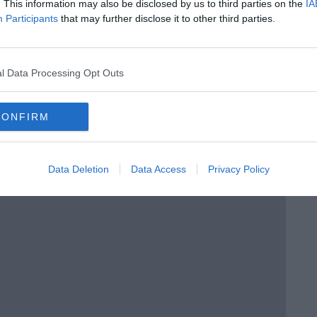
. This information may also be disclosed by us to third parties on the
IA
Participants
that may further disclose it to other third parties.
A NON TROPPO DISTRATTE” di Dario Dal Canto
l Data Processing Opt Outs
CONFIRM
ia
e per nascere
Data Deletion
Data Access
Privacy Policy