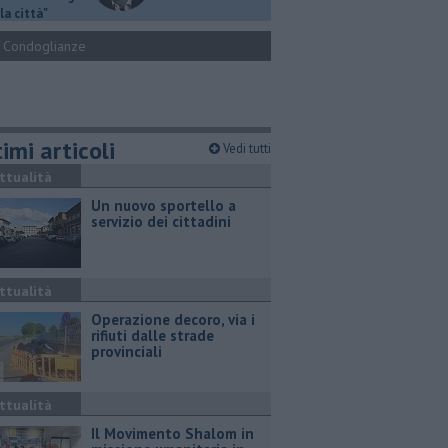
la città"
Condoglianze
imi articoli
Vedi tutti
ttualità
Un nuovo sportello a
servizio dei cittadini
ttualità
Operazione decoro, via i
rifiuti dalle strade
provinciali
ttualità
Il Movimento Shalom in