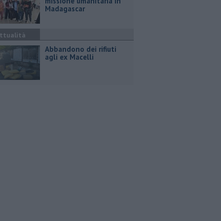
missione umanitaria in
Madagascar
ttualità
Abbandono dei rifiuti
agli ex Macelli