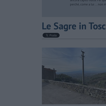
ancora capito nulla. Per qu
perché, come a lui … non mi 
​Le Sagre in Tos