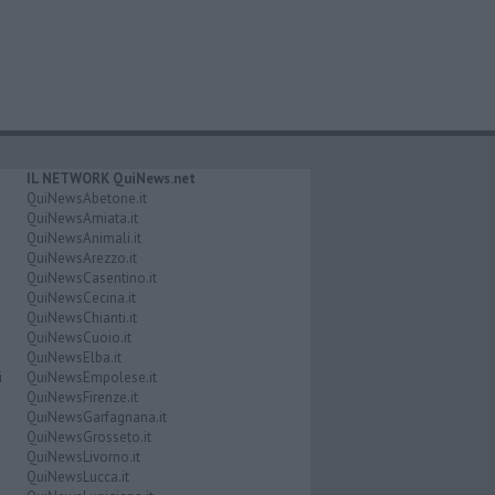
IL NETWORK QuiNews.net
QuiNewsAbetone.it
QuiNewsAmiata.it
QuiNewsAnimali.it
QuiNewsArezzo.it
QuiNewsCasentino.it
QuiNewsCecina.it
QuiNewsChianti.it
QuiNewsCuoio.it
QuiNewsElba.it
i
QuiNewsEmpolese.it
QuiNewsFirenze.it
QuiNewsGarfagnana.it
QuiNewsGrosseto.it
QuiNewsLivorno.it
QuiNewsLucca.it