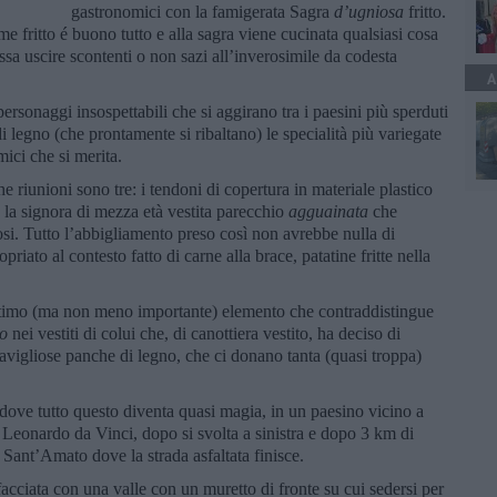
gastronomici con la famigerata Sagra
d’ugniosa
fritto.
fritto é buono tutto e alla sagra viene cucinata qualsiasi cosa
ossa uscire scontenti o non sazi all’inverosimile da codesta
A
ersonaggi insospettabili che si aggirano tra i paesini più sperduti
i legno (che prontamente si ribaltano) le specialità più variegate
ici che si merita.
 riunioni sono tre: i tendoni di copertura in materiale plastico
 la signora di mezza età vestita parecchio
agguainata
che
osi. Tutto l’abbigliamento preso così non avrebbe nulla di
riato al contesto fatto di carne alla brace, patatine fritte nella
ultimo (ma non meno importante) elemento che contraddistingue
o
nei vestiti di colui che, di canottiera vestito, ha deciso di
ravigliose panche di legno, che ci donano tanta (quasi troppa)
 dove tutto questo diventa quasi magia, in un paesino vicino a
i Leonardo da Vinci, dopo si svolta a sinistra e dopo 3 km di
 a Sant’Amato dove la strada asfaltata finisce.
cciata con una valle con un muretto di fronte su cui sedersi per