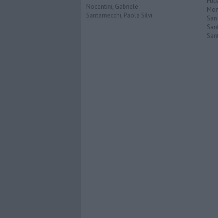
Fuc
Nocentini, Gabriele
Mont
Santarnecchi, Paola Silvi.
San
Sant
San