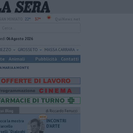
22°
37°
SAN MINIATO
QuiNews.net
vedì
06 Agosto 2026
REZZO
GROSSETO
MASSA CARRARA
ste
Animali
Pubblicità
Contatti
A MARIA A MONTE
ui Blog
di Riccardo Ferrucci
INCONTRI
ucca la mostra
D'ARTE
Marcello
selli “Dialoghi