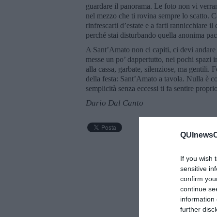
guardare il panorama. Le foto non vi verra
nel mezzo che ti rovina sempre lo scatto. 
rinfrescarti d’estate e a farti rannicchiare i
perché stai disturbando quella anonima pa
A Sant’Amato non ci capiti, ci devi andare 
messe un po’ dappertutto, nei pochi spazi in
alla cassa, garbate, silenziose, ma gentili.
della festa: Sant’Amato a tavola. Nulla è co
semplicità senza eccessi ti fa sentire propri
Dario Dal Canto
QUInewsCu
If you wish 
sensitive in
confirm you
continue se
information 
further disc