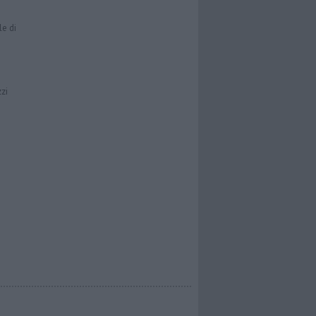
le di
zzi