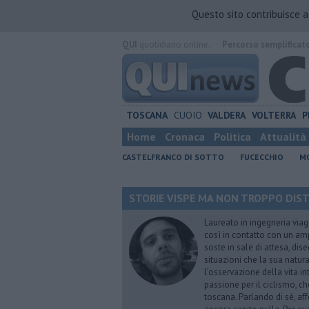
Questo sito contribuisce 
QUI
quotidiano online.
Percorso semplificat
TOSCANA
CUOIO
VALDERA
VOLTERRA
P
Home
Cronaca
Politica
Attualità
CASTELFRANCO DI SOTTO
FUCECCHIO
MO
STORIE VISPE MA NON TROPPO DISTRA
Laureato in ingegneria viag
così in contatto con un ampi
soste in sale di attesa, dis
situazioni che la sua natura
l’osservazione della vita i
passione per il ciclismo, c
toscana. Parlando di sé, aff