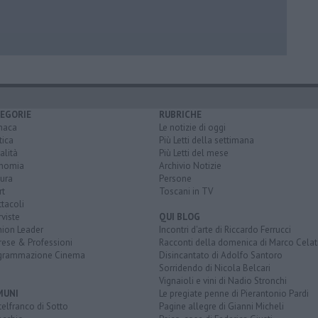
EGORIE
RUBRICHE
naca
Le notizie di oggi
tica
Più Letti della settimana
alità
Più Letti del mese
nomia
Archivio Notizie
ura
Persone
rt
Toscani in TV
tacoli
rviste
QUI BLOG
nion Leader
Incontri d'arte di Riccardo Ferrucci
rese & Professioni
Racconti della domenica di Marco Celat
grammazione Cinema
Disincantato di Adolfo Santoro
Sorridendo di Nicola Belcari
Vignaioli e vini di Nadio Stronchi
MUNI
Le pregiate penne di Pierantonio Pardi
elfranco di Sotto
Pagine allegre di Gianni Micheli