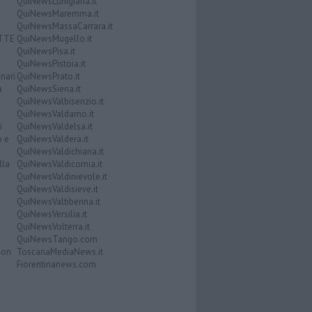
QuiNewsLunigiana.it
QuiNewsMaremma.it
QuiNewsMassaCarrara.it
ATTE
QuiNewsMugello.it
QuiNewsPisa.it
QuiNewsPistoia.it
nari
QuiNewsPrato.it
a
QuiNewsSiena.it
QuiNewsValbisenzio.it
QuiNewsValdarno.it
i
QuiNewsValdelsa.it
o e
QuiNewsValdera.it
QuiNewsValdichiana.it
lla
QuiNewsValdicornia.it
QuiNewsValdinievole.it
QuiNewsValdisieve.it
QuiNewsValtiberina.it
QuiNewsVersilia.it
QuiNewsVolterra.it
QuiNewsTango.com
Don
ToscanaMediaNews.it
Fiorentinanews.com