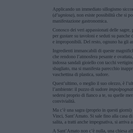
Applicando un immediato sillogismo siccome 
(
d’ugniosa
), non esiste possibilità che si p
manifestazione gastronomica.
Conosco dei veri appassionati delle sagre, p
per gustare su tavoloni e seduti su panche d
e improponibili. Del resto, ognuno ha gli am
Ingredienti immancabili di queste magnifiche
che rendono l’atmosfera pesante e ovattata,
indossa sandali gioiello con tacchi vertigin
sbagliato, ma si manifesta parecchio inapprop
vaschettina di plastica, sudore.
Quest’ultimo, o meglio il suo olezzo, è l’
l’ambiente: il puzzo di sudore
impolpognat
sedersi proprio di fianco a te, su quelle me
convivialità.
Ma c’è una sagra (proprio in questi giorni)
Vinci, Sant’Amato. Si sale fino alla casa d
salita, a tratti anche impegnativa, si arriva
A Sant’Amato non c’è nulla, una chiesa affa