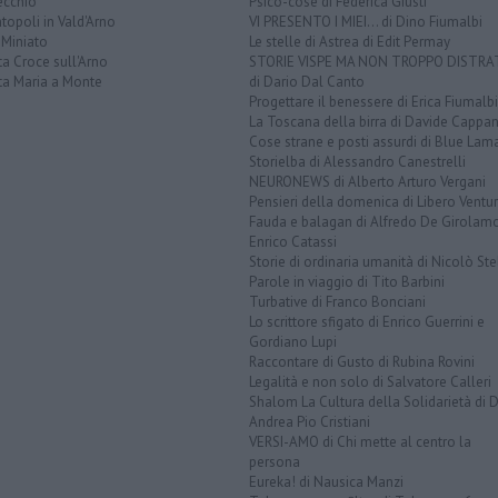
ecchio
Psico-cose di Federica Giusti
opoli in Vald'Arno
VI PRESENTO I MIEI... di Dino Fiumalbi
 Miniato
Le stelle di Astrea di Edit Permay
a Croce sull'Arno
STORIE VISPE MA NON TROPPO DISTR
ta Maria a Monte
di Dario Dal Canto
Progettare il benessere di Erica Fiumalbi
La Toscana della birra di Davide Cappan
Cose strane e posti assurdi di Blue Lam
Storielba di Alessandro Canestrelli
NEURONEWS di Alberto Arturo Vergani
Pensieri della domenica di Libero Ventur
Fauda e balagan di Alfredo De Girolam
Enrico Catassi
Storie di ordinaria umanità di Nicolò Ste
Parole in viaggio di Tito Barbini
Turbative di Franco Bonciani
Lo scrittore sfigato di Enrico Guerrini e
Gordiano Lupi
Raccontare di Gusto di Rubina Rovini
Legalità e non solo di Salvatore Calleri
Shalom La Cultura della Solidarietà di 
Andrea Pio Cristiani
VERSI-AMO di Chi mette al centro la
persona
Eureka! di Nausica Manzi