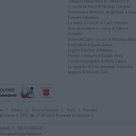
Tabasco senza filtro di Tabasco n.6
Ci vuole un fisico di Michele Campisi
Economia e territorio, da globale a loca
Daniele Salvadori
La dama a scacchi di Carlo Belciani
Due chiacchiere in cucina di Sabrina
Rossello
Storie dell'altro secolo di Marcella Bito
Easy ridere di Dario Greco
Legami d'amore di Malena ...
Musica e dintorni di Fausto Pirìto
Parole milonguere di Maria Caruso
Lo sguardo di Don Armando Zappolini
Leggere di Roberto Cerri
er
|
Privacy
|
Privacy Nielsen
|
Durc
|
Provider
di Firenze n. 5935 del 27.09.2013. Powered by
Aperion.it
Martelli, 8 - 50129 FIRENZE
toscanamediachannel.it