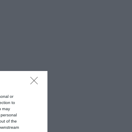
sonal or
ection to
ou may
 personal
out of the
 downstream