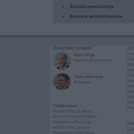
​Ricciolo parossistico
​Barriere architettoniche
REDAZIONE QUI NEWS
CAT
Cro
Marco Migli
Poli
Direttore Responsabile
Attu
Eco
Cult
Pietro Mattonai
Spo
Redattore
Spet
Inte
Opi
Imp
Collaboratori
Pro
Marcella Bitozzi, Sergio
Braccini, Michele Bufalino,
Valentina Caffieri, Linda
CO
Giuliani, Dina Laurenzi,
Cast
Monica Nocciolini, Paolo