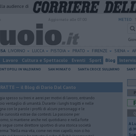
alla audience di
o
Aggiornato alle 07:00
METEO:
Gio
ISA
LIVORNO
LUCCA
PISTOIA
PRATO
FIRENZE
SIENA
A
Lavoro
Cultura e Spettacolo
Eventi
Sport
Blog
Intervi
NTOPOLI IN VALD'ARNO
SAN MINIATO
SANTA CROCE SULL'ARNO
SANT
TTE — il Blog di Dario Dal Canto
gia spesso su treni e aerei per motivi di lavoro, entrando
o ventaglio di umanità. Durante i lunghi tragitti e nelle
egna con le parole i profili di alcuni personaggi e le
Q
le curiosità estrae dai contesti. La passione per
ntorno, si mantiene anche nel quotidiano e nella forte
A L
he segue come direttore sportivo di una storica società
di 
erma: “Nella mia vita, come nei miei capelli, non ci ho
Scar