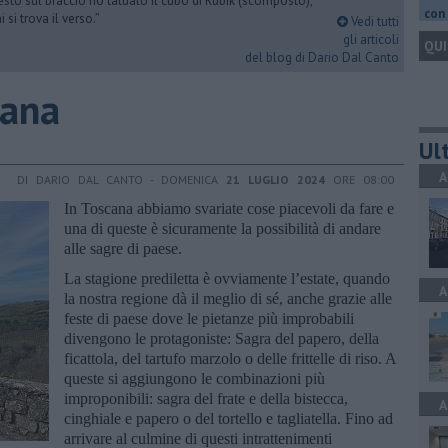
esto sul braccio ho tatuato il cubo di Rubik (scomposto),
con 
si trova il verso.”
Vedi tutti
gli articoli
QUI
del blog di Dario Dal Canto
cana
Ult
A
DI DARIO DAL CANTO - DOMENICA
21 LUGLIO 2024
ORE 08:00
In Toscana abbiamo svariate cose piacevoli da fare e
una di queste è sicuramente la possibilità di andare
alle sagre di paese.
La stagione prediletta è ovviamente l’estate, quando
A
la nostra regione dà il meglio di sé, anche grazie alle
feste di paese dove le pietanze più improbabili
divengono le protagoniste: Sagra del papero, della
ficattola, del tartufo marzolo o delle frittelle di riso. A
queste si aggiungono le combinazioni più
improponibili: sagra del frate e della bistecca,
A
cinghiale e papero o del tortello e tagliatella. Fino ad
arrivare al culmine di questi intrattenimenti