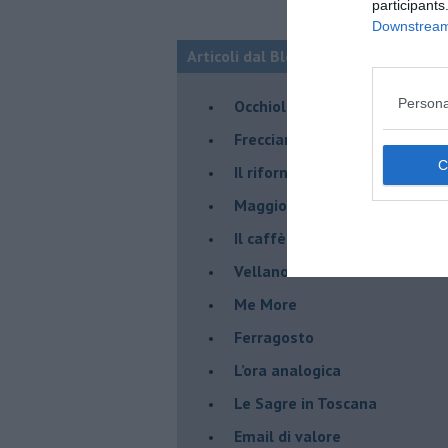
participants
Downstream 
Articoli dal Blog “STORIE VISPE M
Persona
Occhiolino
Frecciarossa Nudità
Il rifornimento dell'ammiragl
​Maggio è proprio un bel mes
Il caffè della moka
​Vellano
​Me More
​Ferragosto
​L’ora analogica
​Le Sagre in Toscana
​Email di valore