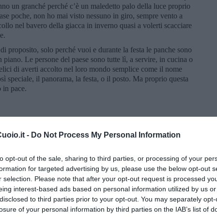
nno un granché perché c’è un maledetto palo della luce proprio
Case poche, non ho mai visto nessuno in giro, sempre vento a
l collo nel bavero della giacca in inverno quasi a volerti scacciare
ce.
di proposito, solo perché vuoi e durante la festa le panche sono
 piano. Le persone del paese sono tutte lì, a servire, in cucina o
 Felici di averti accolto nel loro mondo semplice come il nome
sì speciale, il panorama, la festa, o il posto. Ma proprio questa
o in pace.
oio.it -
Do Not Process My Personal Information
to opt-out of the sale, sharing to third parties, or processing of your per
formation for targeted advertising by us, please use the below opt-out s
r selection. Please note that after your opt-out request is processed y
eing interest-based ads based on personal information utilized by us or
disclosed to third parties prior to your opt-out. You may separately opt-
losure of your personal information by third parties on the IAB’s list of