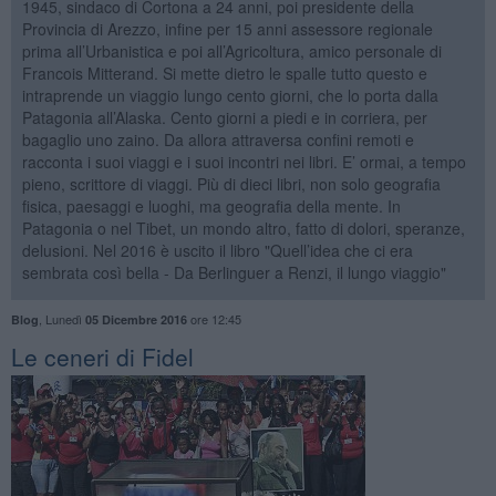
1945, sindaco di Cortona a 24 anni, poi presidente della
Provincia di Arezzo, infine per 15 anni assessore regionale
prima all’Urbanistica e poi all’Agricoltura, amico personale di
Francois Mitterand. Si mette dietro le spalle tutto questo e
intraprende un viaggio lungo cento giorni, che lo porta dalla
Patagonia all’Alaska. Cento giorni a piedi e in corriera, per
bagaglio uno zaino. Da allora attraversa confini remoti e
racconta i suoi viaggi e i suoi incontri nei libri. E’ ormai, a tempo
pieno, scrittore di viaggi. Più di dieci libri, non solo geografia
fisica, paesaggi e luoghi, ma geografia della mente. In
Patagonia o nel Tibet, un mondo altro, fatto di dolori, speranze,
delusioni. Nel 2016 è uscito il libro "Quell’idea che ci era
sembrata così bella - Da Berlinguer a Renzi, il lungo viaggio"
,
Lunedì
ore 12:45
Blog
05 Dicembre 2016
Le ceneri di Fidel