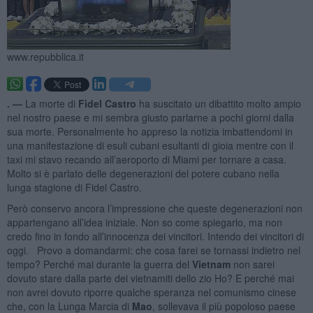
www.repubblica.it
. —
La morte di
Fidel Castro
ha suscitato un dibattito molto ampio
nel nostro paese e mi sembra giusto parlarne a pochi giorni dalla
sua morte. Personalmente ho appreso la notizia imbattendomi in
una manifestazione di esuli cubani esultanti di gioia mentre con il
taxi mi stavo recando all’aeroporto di Miami per tornare a casa.
Molto si è parlato delle degenerazioni del potere cubano nella
lunga stagione di Fidel Castro.
Però conservo ancora l’impressione che queste degenerazioni non
appartengano all’idea iniziale. Non so come spiegarlo, ma non
credo fino in fondo all’innocenza dei vincitori. Intendo dei vincitori di
oggi. Provo a domandarmi: che cosa farei se tornassi indietro nel
tempo? Perché mai durante la guerra del
Vietnam
non sarei
dovuto stare dalla parte dei vietnamiti dello zio Ho? E perché mai
non avrei dovuto riporre qualche speranza nel comunismo cinese
che, con la Lunga Marcia di
Mao
, sollevava il più popoloso paese