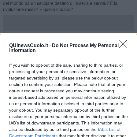
del mondo da un secolare destino di miseria e servitù? E la
rivoluzione russa? E quella cubana?
Guevara e Fidel Castro
che liberano i contadini della Sierra e
Cuba dal corrotto e criminale Batista. E fu solo e soltanto una
QUInewsCuoio.it -
Do Not Process My Personal
grande menzogna l’ingresso nella storia comune di masse
Information
sterminate di donne e uomini che si liberavano dal dominio
coloniale dell’Occidente? Senza Algeria, Cuba, Cina, Vietnam,
If you wish to opt-out of the sale, sharing to third parties, or
Cile, Palestina, Sudafrica, l’idea di rivoluzione nella seconda metà
processing of your personal or sensitive information for
del novecento sarebbe circoscritta in termini improbabili,
targeted advertising by us, please use the below opt-out
strangolata dal grigio burocratismo degli abbracci e dei baci tra
section to confirm your selection. Please note that after your
Breznev
e dei vari capi dei cosiddetti paesi del socialismo reale.
opt-out request is processed you may continue seeing
Insomma, potrei sedermi sulla riva del fiume e lavarmene le mani.
interest-based ads based on personal information utilized by
Potrei facilmente partecipare alla gara degli alibi e delle prese di
us or personal information disclosed to third parties prior to
distanza. Però, questo non mi porterebbe a niente. E allora lo
your opt-out. You may separately opt-out of the further
confesso: nelle stesse condizioni storiche, mi metterei dalla stessa
disclosure of your personal information by third parties on the
parte di Fidel. Magari senza illusioni, magari con sofferenza.
IAB’s list of downstream participants. This information may
Semmai vorrei avere avuto la forza, la chiarezza per denunciare gli
also be disclosed by us to third parties on the
IAB’s List of
errori e gli orrori, per raccontare ogni verità, perché ogni verità è
Downstream Participants
that may further disclose it to other