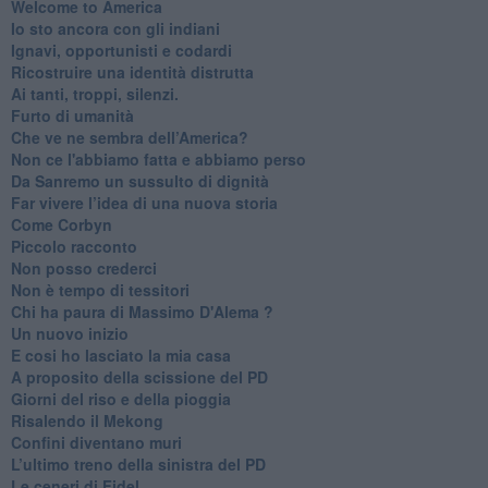
Welcome to America
​Io sto ancora con gli indiani
​Ignavi, opportunisti e codardi
Ricostruire una identità distrutta
Ai tanti, troppi, silenzi.
​Furto di umanità
​Che ve ne sembra dell’America?
Non ce l'abbiamo fatta e abbiamo perso
​Da Sanremo un sussulto di dignità
Far vivere l’idea di una nuova storia
Come Corbyn
Piccolo racconto
Non posso crederci
Non è tempo di tessitori
Chi ha paura di Massimo D'Alema ?
Un nuovo inizio
​E cosi ho lasciato la mia casa
A proposito della scissione del PD
​Giorni del riso e della pioggia
Risalendo il Mekong
Confini diventano muri
L’ultimo treno della sinistra del PD
Le ceneri di Fidel