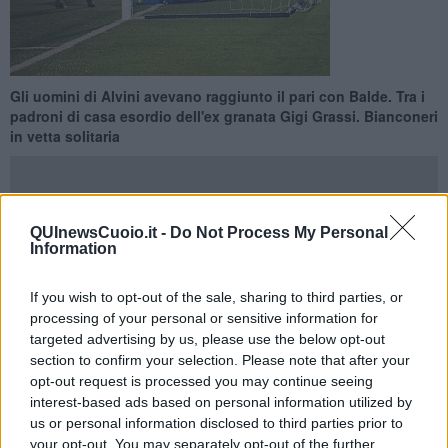
Gli uomini di Alvini avevano raggiunto il pari con Balde. Tra i
padroni di casa esordio dell'ex granata Gigi Grassi. Bianconeri
in vetta solitaria
QUInewsCuoio.it -
Do Not Process My Personal
Information
ASCOLI —
L'Ascoli vince 4-1 col Tuttocuoio e vola in testa al
girone B di serie C con 41 punti. Per il Tuttocuoio una
If you wish to opt-out of the sale, sharing to third parties, or
sconfitta che fa male
anche se il passivo è troppo ampio rispetta
processing of your personal or sensitive information for
a quanto visto durante i novanta minuti.
targeted advertising by us, please use the below opt-out
La cronaca
vede subito in vantaggio i padroni di casa con una
section to confirm your selection. Please note that after your
spettacolare rovesciata di Mustacchio al 3'. Pareggiano i neroverdi
opt-out request is processed you may continue seeing
con Balde al 33' ma i bianconeri si riportano avanti con un rigore
interest-based ads based on personal information utilized by
trasformato da Altinier allo scadere del primo tempo.
us or personal information disclosed to third parties prior to
your opt-out. You may separately opt-out of the further