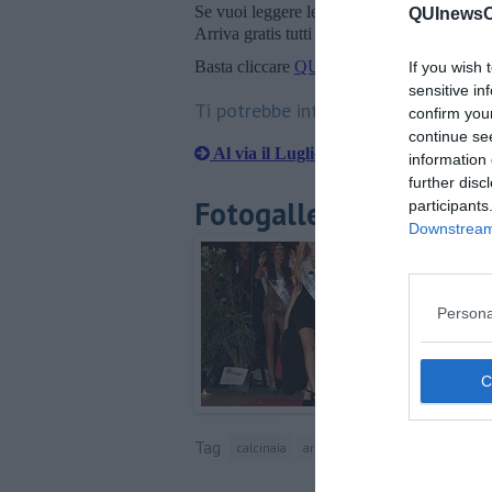
Se vuoi leggere le notizie principali della T
QUInewsCu
Arriva gratis tutti i giorni alle 20:00 dirett
Basta cliccare
QUI
If you wish 
sensitive in
Ti potrebbe interessare anche:
confirm you
continue se
Al via il Luglio Navetta Festival
information 
further disc
Fotogallery
participants
Downstream 
Persona
Tag
calcinaia
arno
tastierista
wi-fi
cultu