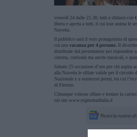
venerdì 24 dalle 21.30, tutti a sfidarsi con
Q
libera e aperta a tutti, il cui tour anima le 
Navetta.
Il pubblico sarà il vero protagonista di ques
cui una
vacanza per 4 persone.
Il diverti
distribuite dal presentatore per rispondere a
cinema, curiosità ma anche musicali, e quan
Sabato 25 occasione d’oro per chi aspira a
alla Navetta le sfilate valide per il circuito 
Nazionale e a numerosi premi, tra cui l’isc
di Firenze.
Chiunque volesse sfilare e tentare la carrie
sul sito www.reginettaditalia.it