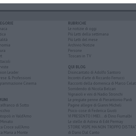
EGORIE
RUBRICHE
naca
Le notizie di oggi
tica
Più Letti della settimana
alità
Più Letti del mese
nomia
Archivio Notizie
ura
Persone
rt
Toscani in TV
tacoli
rviste
QUI BLOG
nion Leader
Disincantato di Adolfo Santoro
rese & Professioni
Incontri d'arte di Riccardo Ferrucci
grammazione Cinema
Racconti della domenica di Marco Celat
Sorridendo di Nicola Belcari
Vignaioli e vini di Nadio Stronchi
MUNI
Le pregiate penne di Pierantonio Pardi
elfranco di Sotto
Pagine allegre di Gianni Micheli
ecchio
Psico-cose di Federica Giusti
opoli in Vald'Arno
VI PRESENTO I MIEI... di Dino Fiumalbi
 Miniato
Le stelle di Astrea di Edit Permay
a Croce sull'Arno
STORIE VISPE MA NON TROPPO DISTR
ta Maria a Monte
di Dario Dal Canto