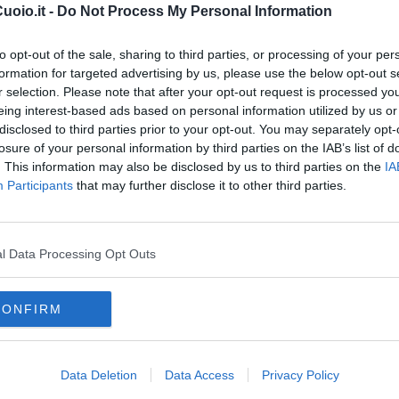
oscana iscriviti alla
Newsletter QUInews - ToscanaMedia.
oio.it -
Do Not Process My Personal Information
amente nella tua casella di posta.
to opt-out of the sale, sharing to third parties, or processing of your per
formation for targeted advertising by us, please use the below opt-out s
r selection. Please note that after your opt-out request is processed y
eing interest-based ads based on personal information utilized by us or
disclosed to third parties prior to your opt-out. You may separately opt-
losure of your personal information by third parties on the IAB’s list of
. This information may also be disclosed by us to third parties on the
IA
Participants
that may further disclose it to other third parties.
l Data Processing Opt Outs
CONFIRM
ra
firenze
Data Deletion
Data Access
Privacy Policy