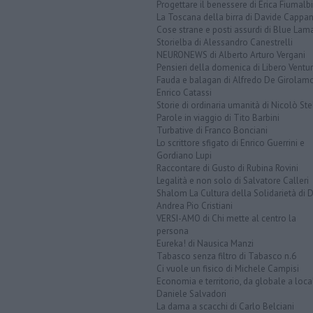
Progettare il benessere di Erica Fiumalbi
La Toscana della birra di Davide Cappan
Cose strane e posti assurdi di Blue Lam
Storielba di Alessandro Canestrelli
NEURONEWS di Alberto Arturo Vergani
Pensieri della domenica di Libero Ventur
Fauda e balagan di Alfredo De Girolam
Enrico Catassi
Storie di ordinaria umanità di Nicolò Ste
Parole in viaggio di Tito Barbini
Turbative di Franco Bonciani
Lo scrittore sfigato di Enrico Guerrini e
Gordiano Lupi
Raccontare di Gusto di Rubina Rovini
Legalità e non solo di Salvatore Calleri
Shalom La Cultura della Solidarietà di 
Andrea Pio Cristiani
VERSI-AMO di Chi mette al centro la
persona
Eureka! di Nausica Manzi
Tabasco senza filtro di Tabasco n.6
Ci vuole un fisico di Michele Campisi
Economia e territorio, da globale a loca
Daniele Salvadori
La dama a scacchi di Carlo Belciani