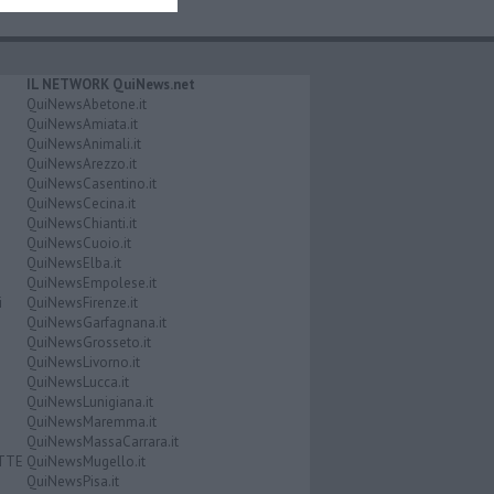
IL NETWORK QuiNews.net
QuiNewsAbetone.it
QuiNewsAmiata.it
QuiNewsAnimali.it
QuiNewsArezzo.it
QuiNewsCasentino.it
QuiNewsCecina.it
QuiNewsChianti.it
QuiNewsCuoio.it
QuiNewsElba.it
QuiNewsEmpolese.it
i
QuiNewsFirenze.it
QuiNewsGarfagnana.it
QuiNewsGrosseto.it
QuiNewsLivorno.it
QuiNewsLucca.it
QuiNewsLunigiana.it
QuiNewsMaremma.it
QuiNewsMassaCarrara.it
ATTE
QuiNewsMugello.it
QuiNewsPisa.it