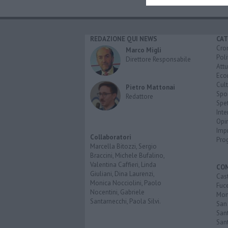
REDAZIONE QUI NEWS
CAT
Cro
Marco Migli
Poli
Direttore Responsabile
Attu
Eco
Cult
Pietro Mattonai
Spo
Redattore
Spet
Inte
Opi
Imp
Collaboratori
Pro
Marcella Bitozzi, Sergio
Braccini, Michele Bufalino,
Valentina Caffieri, Linda
CO
Giuliani, Dina Laurenzi,
Cast
Monica Nocciolini, Paolo
Fuc
Nocentini, Gabriele
Mont
Santarnecchi, Paola Silvi.
San
Sant
San