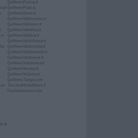
QuiNewsPistoia.it
nari
QuiNewsPrato.it
a
QuiNewsSiena.it
QuiNewsValbisenzio.it
QuiNewsValdarno.it
i
QuiNewsValdelsa.it
o e
QuiNewsValdera.it
QuiNewsValdichiana.it
lla
QuiNewsValdicornia.it
QuiNewsValdinievole.it
QuiNewsValdisieve.it
QuiNewsValtiberina.it
QuiNewsVersilia.it
QuiNewsVolterra.it
QuiNewsTango.com
Don
ToscanaMediaNews.it
Fiorentinanews.com
le di