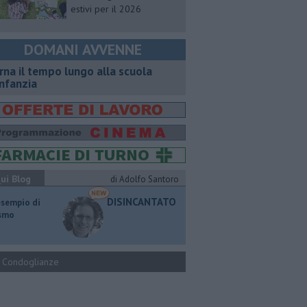
estivi per il 2026
DOMANI AVVENNE
rna il tempo lungo alla scuola
infanzia
ui Blog
di Adolfo Santoro
DISINCANTATO
esempio di
ismo
Condoglianze