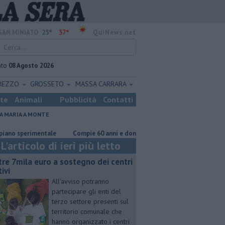
25°
37°
SAN MINIATO
QuiNews.net
ato
08 Agosto 2026
REZZO
GROSSETO
MASSA CARRARA
ste
Animali
Pubblicità
Contatti
A MARIA A MONTE
sperimentale
Compie 60 anni e dona 1500 euro alla scuola
​Benzina, 
L'articolo di ieri più letto
tre 7mila euro a sostegno dei centri
ivi
All'avviso potranno
partecipare gli enti del
terzo settore presenti sul
territorio comunale che
hanno organizzato i centri