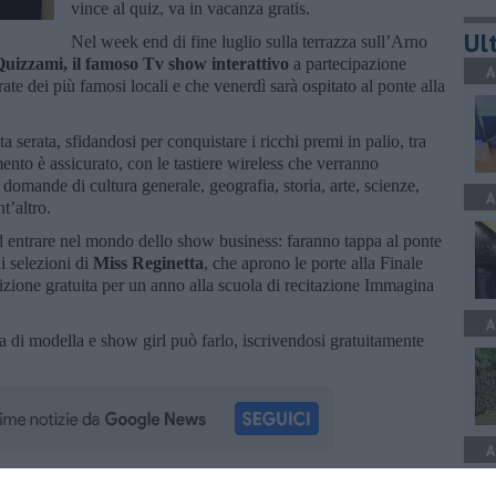
vince al quiz, va in vacanza gratis.
Ult
Nel week end di fine luglio sulla terrazza sull’Arno
uizzami, il famoso Tv show interattivo
a partecipazione
A
serate dei più famosi locali e che venerdì sarà ospitato al ponte alla
ta serata, sfidandosi per conquistare i ricchi premi in palio, tra
mento è assicurato, con le tastiere wireless che verranno
 domande di cultura generale, geografia, storia, arte, scienze,
A
t’altro.
d entrare nel mondo dello show business: faranno tappa al ponte
di selezioni di
Miss Reginetta
, che aprono le porte alla Finale
rizione gratuita per un anno alla scuola di recitazione Immagina
A
ra di modella e show girl può farlo, iscrivendosi gratuitamente
A