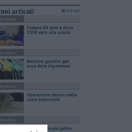
imi articoli
Vedi tutti
ttualità
Compie 60 anni e dona
1500 euro alla scuola
ttualità
​Benzina, gasolio, gpl,
ecco dove risparmiare
ttualità
Operazione decoro nella
zona industriale
ttualità
Vie e piazze più pulite,