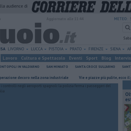
alla audience di
o
Aggiornato alle 11:44
METEO:
Sab
ISA
LIVORNO
LUCCA
PISTOIA
PRATO
FIRENZE
SIENA
A
Lavoro
Cultura e Spettacolo
Eventi
Sport
Blog
Intervi
NTOPOLI IN VALD'ARNO
SAN MINIATO
SANTA CROCE SULL'ARNO
SANT
e decoro nella zona industriale
Vie e piazze più pulite, ecco il piano 
Ol
est