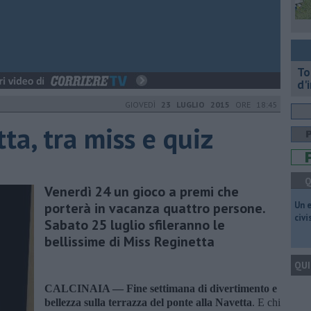
To
d'
GIOVEDÌ
23 LUGLIO 2015
ORE 18:45
ta, tra miss e quiz
Q
Venerdì 24 un gioco a premi che
porterà in vacanza quattro persone.
​Un 
civ
Sabato 25 luglio sfileranno le
bellissime di Miss Reginetta
QUI
CALCINAIA —
Fine settimana di divertimento e
bellezza sulla terrazza del ponte alla Navetta
. E chi