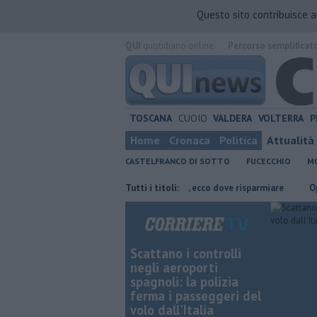
Questo sito contribuisce 
QUI
quotidiano online.
Percorso semplificat
TOSCANA
CUOIO
VALDERA
VOLTERRA
P
Home
Cronaca
Politica
Attualità
CASTELFRANCO DI SOTTO
FUCECCHIO
MO
alla scuola
​Benzina, gasolio, gpl, ecco dove risparmiare
Tutti i titoli:
Operazion
Scattano i controlli
negli aeroporti
spagnoli: la polizia
ferma i passeggeri del
volo dall'Italia