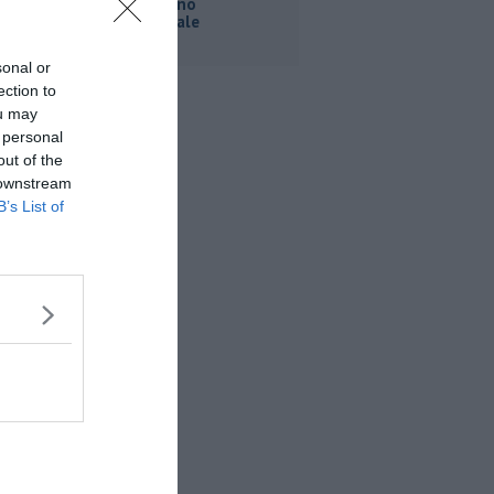
ecco il piano
sperimentale
sonal or
ection to
ou may
 personal
out of the
 downstream
B’s List of