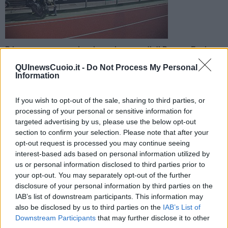
Primo successo stagionale per i neroverdi di Ponte a Egola.
La rete della vittoria alla mezz'ora del secondo tempo a opera
QUInewsCuoio.it -
Do Not Process My Personal
di Shekiladze
Information
If you wish to opt-out of the sale, sharing to third parties, or
processing of your personal or sensitive information for
targeted advertising by us, please use the below opt-out
section to confirm your selection. Please note that after your
PONTEDERA —
Ecco la prima vittoria stagionale del Tuttocuoio. Di
misura (per 1 a 0) batte il Teramo al Mannucci di Pontedera, per la
opt-out request is processed you may continue seeing
soddisfazione dei tanti tifosi.
interest-based ads based on personal information utilized by
us or personal information disclosed to third parties prior to
La rete del vantaggio arriva al 63' a opera del buon
your opt-out. You may separately opt-out of the further
Shekiladze.
disclosure of your personal information by third parties on the
IAB’s list of downstream participants. This information may
also be disclosed by us to third parties on the
IAB’s List of
Downstream Participants
that may further disclose it to other
Ma i neroverdi ci avevano provato più volte anche nel primo tempo.