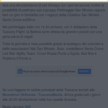
Al termine le premiazioni e a seguire il gruppo cinofilo Glap di Pisa
farà una dimostrazione di pet-therapy con cani terranova; inoltre la
possibilità di pattinare con il gruppo Pattinaggio San Miniato oppure
fare un giro in bicicletta con i ragazzi della Ciclistica San Miniato -
Santa Croce sull’Arno.
Nel pomeriggio dalle ore 14.30 arriverà, con il deltaplano della
Tuscany Flight, la Befana tanto attesa da grandi e piccoli con una
gerla piena di regali.
Tutta la giornata è resa possibile grazie al sostegno dei volontari e
delle associazioni Vab San Miniato, Auto- modellismo Santa Croce,
Led Star Agility Team, Croce Rossa Ponte a Egola, Asd Nos e
Podismo Il Ponte.e.
Se vuoi leggere le notizie principali della Toscana iscriviti alla
Newsletter QUInews - ToscanaMedia.
Arriva gratis tutti i giorni
alle 20:00 direttamente nella tua casella di posta.
Basta cliccare
QUI