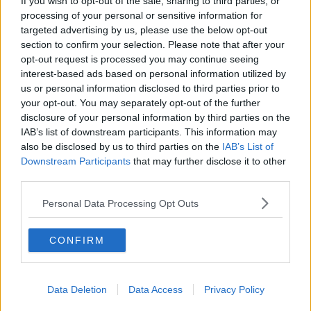
If you wish to opt-out of the sale, sharing to third parties, or
sociali e sport David Spalletti
-, sono sempre più frequenti.
processing of your personal or sensitive information for
Intervenire già in questa fascia di età è importantissimo e
targeted advertising by us, please use the below opt-out
fondamentale la collaborazione dei genitori e degli specialisti che
section to confirm your selection. Please note that after your
hanno dato vita nel nostro territorio ad un centro motorio per la
opt-out request is processed you may continue seeing
disabilità. Nel centro Gam, sia ai piccoli che ai grandi con disabilità
interest-based ads based on personal information utilized by
di vario tipo, viene data la possibilità di sperimentare le loro
capacità motorie, incentivando la relazione tra di essi, dando loro la
us or personal information disclosed to third parties prior to
possibilità di muoversi liberamente. In questo giorno di festa
your opt-out. You may separately opt-out of the further
dedicato ai bambini, alla disabilità e all’associazionismo -che svolge
disclosure of your personal information by third parties on the
un ruolo importantissimo di sostegno per le famiglie- invitiamo tutte
IAB’s list of downstream participants. This information may
le associazioni, le cooperative e le famiglie a sostenere questo
also be disclosed by us to third parties on the
IAB’s List of
progetto e a far festa insieme a noi”.
Downstream Participants
that may further disclose it to other
third parties.
Personal Data Processing Opt Outs
Il programma della giornata comincia alle 8 con la corsa podistica
non competitiva organizzata dall’associazione Miniatense con la
CONFIRM
possibilità di scegliere un percorso tra le campagne sanminiatesi
fra 3-6-12-18 km; tutti i percorsi escluso quello più breve
transiteranno da Cigoli con l’opportunità di ammirare il Presepe
artistico e gustare ottime caldarroste.
Data Deletion
Data Access
Privacy Policy