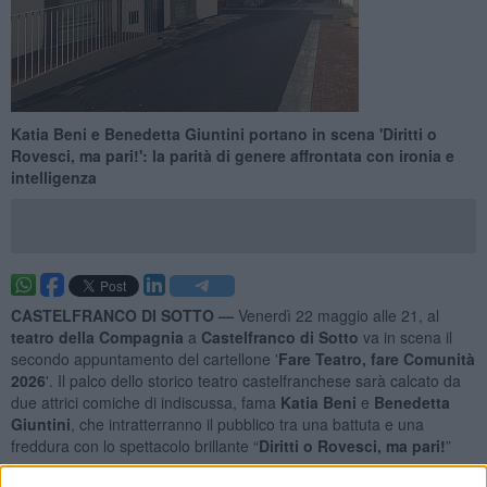
​Katia Beni e Benedetta Giuntini portano in scena 'Diritti o
Rovesci, ma pari!': la parità di genere affrontata con ironia e
intelligenza
CASTELFRANCO DI SOTTO —
Venerdì 22 maggio alle 21, al
teatro della Compagnia
a
Castelfranco di Sotto
va in scena il
secondo appuntamento del cartellone '
Fare Teatro, fare Comunità
2026
'. Il palco dello storico teatro castelfranchese sarà calcato da
due attrici comiche di indiscussa, fama
Katia Beni
e
Benedetta
Giuntini
, che intratterranno il pubblico tra una battuta e una
freddura con lo spettacolo brillante “
Diritti o Rovesci, ma pari!
”
Il tema è quello della parità di genere, ma affrontato con la