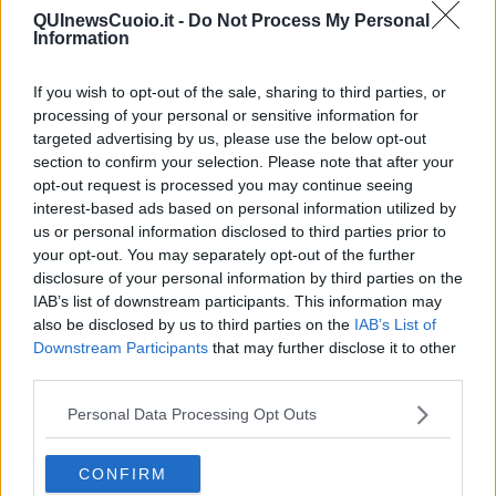
leggerezza di uno spettacolo comico, dove la Beni nei panni di
QUInewsCuoio.it -
Do Not Process My Personal
un'attrice comica 'a volte intelligente', viene intervistata dalla
Information
Giuntini che interpreta una giornalista 'a volte fuori di testa'. Un
viaggio sulla condizione femminile, attraverso le dinamiche dello
If you wish to opt-out of the sale, sharing to third parties, or
mondo dello spettacolo, della comunicazione e della società, con
processing of your personal or sensitive information for
una serie di gag, monologhi e situazioni esilaranti che si intrecciano
targeted advertising by us, please use the below opt-out
con riflessioni semiserie su stereotipi di genere e diritti negati. Tra i
section to confirm your selection. Please note that after your
temi affrontati, s
piccano il confronto tra il body shaming e il
opt-out request is processed you may continue seeing
body positive, l'ironica disamina delle pratiche di bellezza
interest-based ads based on personal information utilized by
come cerette e tinture per la ricrescita, fino ad arrivare a
us or personal information disclosed to third parties prior to
questioni più profonde come l'infibulazione, l'autoerotismo e
your opt-out. You may separately opt-out of the further
il rapporto tra donne e scienza
.
disclosure of your personal information by third parties on the
IAB’s list of downstream participants. This information may
also be disclosed by us to third parties on the
IAB’s List of
Downstream Participants
that may further disclose it to other
“Con Diritti o Rovesci, ma pari! si continua ad affrontare temi
third parties.
importanti ma in modo leggero - spiega Il sindaco
Fabio Mini
-,
toccando la questione della parità di genere con l'obiettivo di
Personal Data Processing Opt Outs
avviare una sensibilizzazione sul tema delle pari opportunità.
Attraverso il registro comico, lo spettacolo promuove l'abbattimento
degli stereotipi di genere, assolvendo alla funzione pedagogica del
CONFIRM
teatro come scuola”.