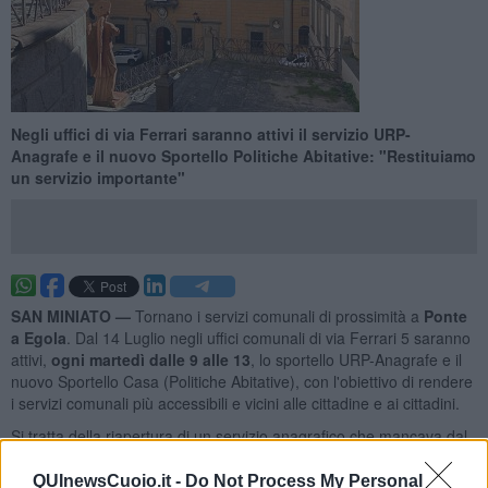
Negli uffici di via Ferrari saranno attivi il servizio URP-
Anagrafe e il nuovo Sportello Politiche Abitative: "Restituiamo
un servizio importante"
SAN MINIATO —
Tornano i servizi comunali di prossimità a
Ponte
a Egola
. Dal 14 Luglio negli uffici comunali di via Ferrari 5 saranno
attivi,
ogni martedì dalle 9 alle 13
, lo sportello URP-Anagrafe e il
nuovo Sportello Casa (Politiche Abitative), con l'obiettivo di rendere
i servizi comunali più accessibili e vicini alle cittadine e ai cittadini.
Si tratta della riapertura di un servizio anagrafico che mancava dal
periodo della pandemia da Covid-19 e che torna in una delle
frazioni più importanti del territorio comunale. Alla riattivazione dello
QUInewsCuoio.it -
Do Not Process My Personal