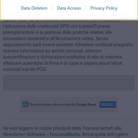
406507 e 0571 406508.
Data Deletion
Data Access
Privacy Policy
Lo sportello URP-Anagrafe
consentirà, su appuntamento, il
rilascio della Carta d'identità elettronica (CIE) per i residenti,
l'attivazione delle credenziali SPID con LepidaID previa
preregistrazione e la gestione delle pratiche relative alle
concessioni cimiteriali e all'illuminazione votiva. Senza
appuntamento sarà invece possibile richiedere certificati anagrafici,
ricevere informazioni sui servizi comunali, ottenere
autocertificazioni e dichiarazioni sostitutive di atto di notorietà,
effettuare autentiche di firma e di copia e pagare alcuni tributi
comunali tramite POS.
Se vuoi leggere le notizie principali della Toscana iscriviti alla
Newsletter QUInews - ToscanaMedia.
Arriva gratis tutti i giorni