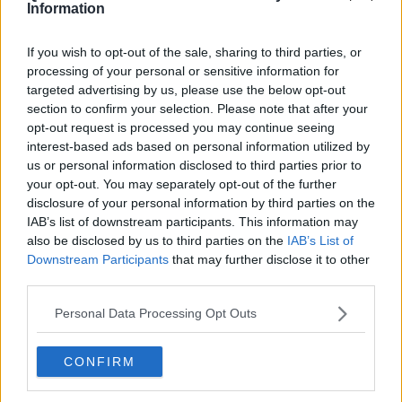
Information
sportello anagrafe si aggiungono le novità dei servizi Urp e dello
Sportello Casa, che vanno ad ampliare l'offerta disponibile e a
garantire un ulteriore punto di riferimento per la cittadinanza.
If you wish to opt-out of the sale, sharing to third parties, or
processing of your personal or sensitive information for
"Con la riapertura dello sportello Anagrafe di Ponte a Egola
targeted advertising by us, please use the below opt-out
restituiamo ai cittadini un servizio importante, che mancava dal
section to confirm your selection. Please note that after your
periodo della pandemia e che oggi torna con un'offerta ancora più
opt-out request is processed you may continue seeing
completa grazie all'attivazione dello Sportello Casa –
dichiara il
interest-based ads based on personal information utilized by
sindaco di San Miniato, Simone Giglioli
–. Questa scelta nasce
us or personal information disclosed to third parties prior to
anche dalla richiesta arrivata da tanti cittadini, oltre che dalla
your opt-out. You may separately opt-out of the further
volontà di rafforzare la presenza dei servizi comunali nelle frazioni.
disclosure of your personal information by third parties on the
Continuiamo a investire nella rete degli sportelli diffusi perché
IAB’s list of downstream participants. This information may
crediamo che i servizi debbano essere il più possibile vicini alle
also be disclosed by us to third parties on the
IAB’s List of
persone. Rendere l'amministrazione accessibile significa facilitare
Downstream Participants
that may further disclose it to other
la vita delle persone, ridurre gli spostamenti e offrire un supporto
third parties.
qualificato per ogni pratica."
Personal Data Processing Opt Outs
Per lo sportello URP-Anagrafe è possibile
prenotare i servizi su
appuntamento
direttamente dal sito del Comune all'indirizzo
https://prenotazione.comune.san-miniato.pi.it/
, selezionando i
CONFIRM
servizi dell'ufficio URP-Anagrafe di Ponte a Egola, oppure
telefonando alla sede centrale
ai numeri 0571 406506, 0571