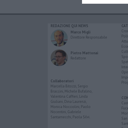
REDAZIONE QUI NEWS
CAT
Cro
Marco Migli
Poli
Direttore Responsabile
Attu
Eco
Cult
Pietro Mattonai
Spo
Redattore
Spet
Inte
Opi
Imp
Collaboratori
Pro
Marcella Bitozzi, Sergio
Braccini, Michele Bufalino,
Valentina Caffieri, Linda
CO
Giuliani, Dina Laurenzi,
Cast
Monica Nocciolini, Paolo
Fuc
Nocentini, Gabriele
Mont
Santarnecchi, Paola Silvi.
San
Sant