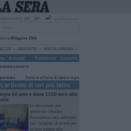
25°
37°
SAN MINIATO
QuiNews.net
enica
09 Agosto 2026
REZZO
GROSSETO
MASSA CARRARA
ste
Animali
Pubblicità
Contatti
A MARIA A MONTE
e
​Tutte le offerte di lavoro in provincia di Pisa
Sterpaglie in fiamm
L'articolo di ieri più letto
mpie 60 anni e dona 1500 euro alla
uola
La donazione del
generoso cittadino
fucecchiese sarà utilizzata
per l'acquisto di arredi per
un'aula adibita alla