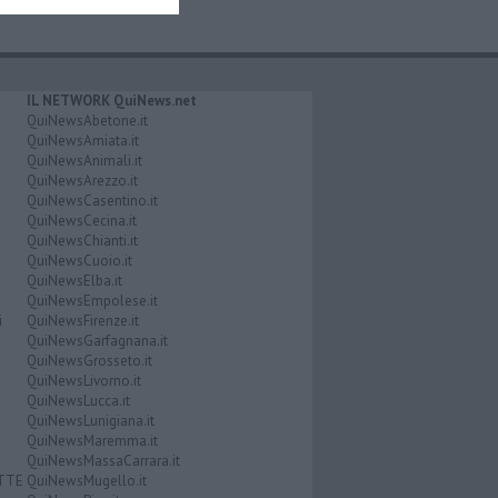
IL NETWORK QuiNews.net
QuiNewsAbetone.it
QuiNewsAmiata.it
QuiNewsAnimali.it
QuiNewsArezzo.it
QuiNewsCasentino.it
QuiNewsCecina.it
QuiNewsChianti.it
QuiNewsCuoio.it
QuiNewsElba.it
QuiNewsEmpolese.it
i
QuiNewsFirenze.it
QuiNewsGarfagnana.it
QuiNewsGrosseto.it
QuiNewsLivorno.it
QuiNewsLucca.it
QuiNewsLunigiana.it
QuiNewsMaremma.it
QuiNewsMassaCarrara.it
ATTE
QuiNewsMugello.it