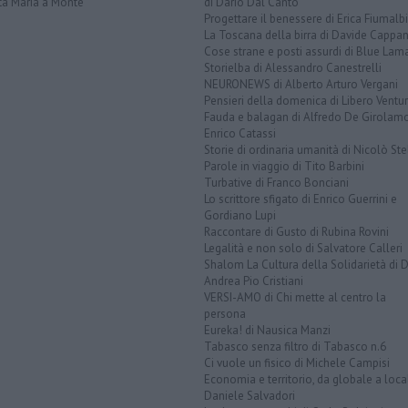
ta Maria a Monte
di Dario Dal Canto
Progettare il benessere di Erica Fiumalbi
La Toscana della birra di Davide Cappan
Cose strane e posti assurdi di Blue Lam
Storielba di Alessandro Canestrelli
NEURONEWS di Alberto Arturo Vergani
Pensieri della domenica di Libero Ventur
Fauda e balagan di Alfredo De Girolam
Enrico Catassi
Storie di ordinaria umanità di Nicolò Ste
Parole in viaggio di Tito Barbini
Turbative di Franco Bonciani
Lo scrittore sfigato di Enrico Guerrini e
Gordiano Lupi
Raccontare di Gusto di Rubina Rovini
Legalità e non solo di Salvatore Calleri
Shalom La Cultura della Solidarietà di 
Andrea Pio Cristiani
VERSI-AMO di Chi mette al centro la
persona
Eureka! di Nausica Manzi
Tabasco senza filtro di Tabasco n.6
Ci vuole un fisico di Michele Campisi
Economia e territorio, da globale a loca
Daniele Salvadori