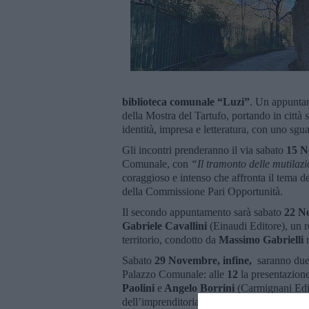
biblioteca comunale “Luzi”
. Un appuntam
della Mostra del Tartufo, portando in città scri
identità, impresa e letteratura, con uno sgua
Gli incontri prenderanno il via sabato
15 
Comunale, con
“Il tramonto delle mutilaz
coraggioso e intenso che affronta il tema d
della Commissione Pari Opportunità.
Il secondo appuntamento sarà sabato
22 No
Gabriele Cavallini
(Einaudi Editore), un r
territorio, condotto da
Massimo Gabrielli
r
Sabato
29 Novembre, infine,
saranno due 
Palazzo Comunale: alle
12
la presentazione
Paolini
e
Angelo Borrini
(Carmignani Editr
dell’imprenditoria sanminiatese; e alle 17
“