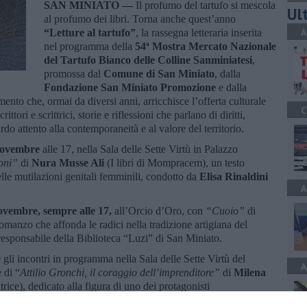
SAN MINIATO —
Il profumo del tartufo si mescola
Ult
al profumo dei libri. Torna anche quest’anno
A
“Letture al tartufo”
, la rassegna letteraria inserita
nel programma della
54ª Mostra Mercato Nazionale
del Tartufo Bianco delle Colline Sanminiatesi
,
promossa dal
Comune di San Miniato
, dalla
Fondazione San Miniato Promozione
e dalla
ento che, ormai da diversi anni, arricchisce l’offerta culturale
C
ttori e scrittrici, storie e riflessioni che parlano di diritti,
rdo attento alla contemporaneità e al valore del territorio.
Novembre
alle 17, nella Sala delle Sette Virtù in Palazzo
ioni”
di
Nura Musse Ali
(I libri di Mompracem), un testo
elle mutilazioni genitali femminili, condotto da
Elisa Rinaldini
A
vembre, sempre alle 17,
all’Orcio d’Oro, con
“Cuoio”
di
omanzo che affonda le radici nella tradizione artigiana del
esponsabile della Biblioteca “Luzi” di San Miniato.
gli incontri in programma nella Sala delle Sette Virtù del
A
 di “
Attilio Gronchi, il coraggio dell’imprenditore”
di
Milena
ice), dedicato alla figura di uno dei protagonisti
Wilde come se”
di
Roberto Ippolito
(SEM Editore), un