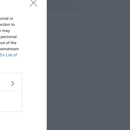
sonal or
ection to
ou may
 personal
out of the
 downstream
B’s List of