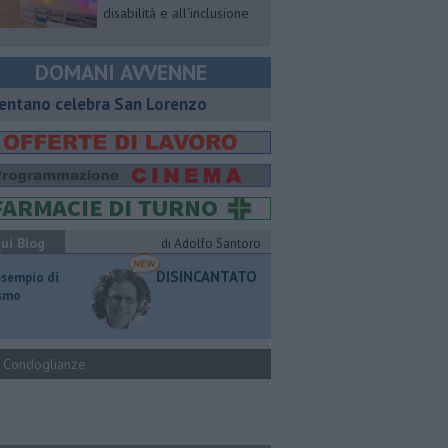
disabilità e all'inclusione
DOMANI AVVENNE
entano celebra San Lorenzo
ui Blog
di Adolfo Santoro
DISINCANTATO
esempio di
ismo
Condoglianze