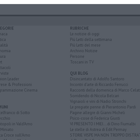
EGORIE
RUBRICHE
naca
Le notizie di oggi
tica
Più Letti della settimana
alità
Più Letti del mese
nomia
Archivio Notizie
ura
Persone
rt
Toscani in TV
tacoli
rviste
QUI BLOG
nion Leader
Disincantato di Adolfo Santoro
rese & Professioni
Incontri d'arte di Riccardo Ferrucci
grammazione Cinema
Racconti della domenica di Marco Celat
Sorridendo di Nicola Belcari
Vignaioli e vini di Nadio Stronchi
MUNI
Le pregiate penne di Pierantonio Pardi
elfranco di Sotto
Pagine allegre di Gianni Micheli
ecchio
Psico-cose di Federica Giusti
opoli in Vald'Arno
VI PRESENTO I MIEI... di Dino Fiumalbi
 Miniato
Le stelle di Astrea di Edit Permay
a Croce sull'Arno
STORIE VISPE MA NON TROPPO DISTR