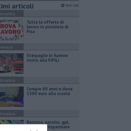
imi articoli
Vedi tutti
ttualità
​Tutte le offerte di
lavoro in provincia di
Pisa
ronaca
Sterpaglie in fiamme
vicino alla FiPiLi
ttualità
Compie 60 anni e dona
1500 euro alla scuola
ttualità
​Benzina, gasolio, gpl,
ecco dove risparmiare