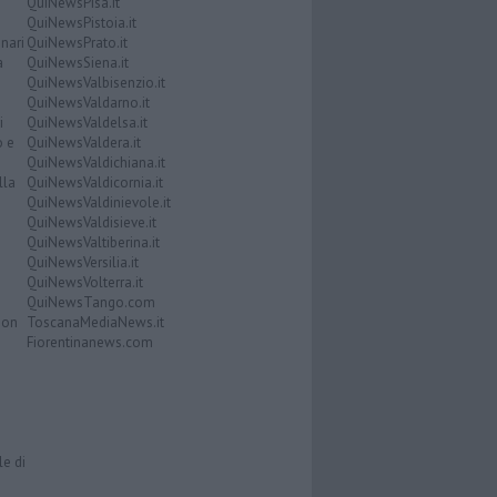
QuiNewsPisa.it
QuiNewsPistoia.it
nari
QuiNewsPrato.it
a
QuiNewsSiena.it
QuiNewsValbisenzio.it
QuiNewsValdarno.it
i
QuiNewsValdelsa.it
o e
QuiNewsValdera.it
QuiNewsValdichiana.it
lla
QuiNewsValdicornia.it
QuiNewsValdinievole.it
QuiNewsValdisieve.it
QuiNewsValtiberina.it
QuiNewsVersilia.it
QuiNewsVolterra.it
QuiNewsTango.com
Don
ToscanaMediaNews.it
Fiorentinanews.com
le di