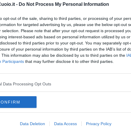
cia ironia e riflessione morale, raccontando un Oscar Wilde
oio.it -
Do Not Process My Personal Information
addizione, condotto da
Matteo Squicciarini
, assessore alla
ntonelli
. Chiuderà la rassegna, domenica
30 Novembre
alle 11
to opt-out of the sale, sharing to third parties, or processing of your per
,
“Il libro scomparso.
formation for targeted advertising by us, please use the below opt-out s
r selection. Please note that after your opt-out request is processed y
eing interest-based ads based on personal information utilized by us or
disclosed to third parties prior to your opt-out. You may separately opt-
losure of your personal information by third parties on the IAB’s list of
. This information may also be disclosed by us to third parties on the
IA
oscana iscriviti alla
Newsletter QUInews - ToscanaMedia.
Participants
that may further disclose it to other third parties.
amente nella tua casella di posta.
l Data Processing Opt Outs
lla Memoria
CONFIRM
ra
scluso"
roberto ippolito
oscar wilde
Data Deletion
Data Access
Privacy Policy