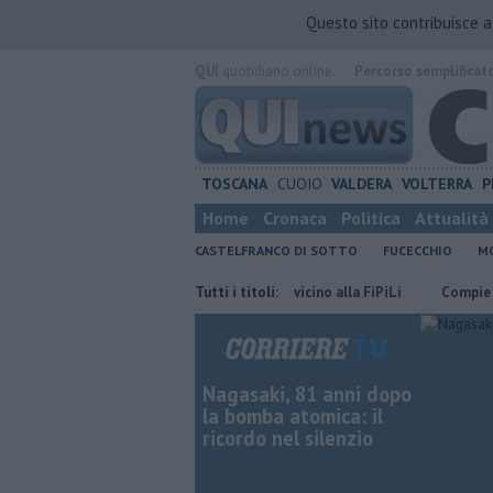
Questo sito contribuisce 
QUI
quotidiano online.
Percorso semplificat
TOSCANA
CUOIO
VALDERA
VOLTERRA
P
Home
Cronaca
Politica
Attualità
CASTELFRANCO DI SOTTO
FUCECCHIO
MO
cia di Pisa
Sterpaglie in fiamme vicino alla FiPiLi
Tutti i titoli:
Compie 60 anni 
Nagasaki, 81 anni dopo
la bomba atomica: il
ricordo nel silenzio