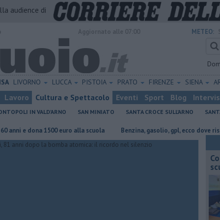
alla audience di
o
Aggiornato alle 07:00
METEO:
Dom
ISA
LIVORNO
LUCCA
PISTOIA
PRATO
FIRENZE
SIENA
A
Lavoro
Cultura e Spettacolo
Eventi
Sport
Blog
Intervi
NTOPOLI IN VALD'ARNO
SAN MINIATO
SANTA CROCE SULL'ARNO
SANT
e dona 1500 euro alla scuola
​Benzina, gasolio, gpl, ecco dove risparmiar
Co
sc