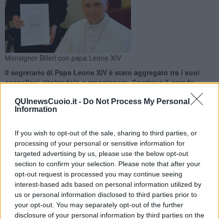
Monsignor Billeri con papa Leone XIV
Il segretario di Papa Leone XIV è stato aggregato tra i suoi
cappellani, titolandolo a monsignore. Continua il grande
percorso di don Marco
QUInewsCuoio.it -
Do Not Process My Personal
Information
If you wish to opt-out of the sale, sharing to third parties, or
processing of your personal or sensitive information for
SAN MINIATO —
Nuovo importante riconoscimento per
don
targeted advertising by us, please use the below opt-out
Marco Billeri
, sacerdote della diocesi di
San Miniato
e segretario
section to confirm your selection. Please note that after your
particolare di
Papa Leone XIV
. Il Santo Padre lo ha infatti
opt-out request is processed you may continue seeing
aggregato tra i suoi cappellani, conferendogli il titolo di
interest-based ads based on personal information utilized by
monsignore. L’annuncio è arrivato direttamente dalla diocesi, che
us or personal information disclosed to third parties prior to
ha reso pubblica la nota avvenuta mercoledì 20 Maggio, giorno
your opt-out. You may separately opt-out of the further
della memoria liturgica di San Bernardino da Siena.
disclosure of your personal information by third parties on the