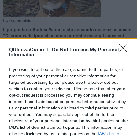
Foto d'archivio
Il proprietario Andrea Vanni lo sta cercando insieme ad amici:
"Ci sono varie ipotesi su cosa potrebbe essergli successi.
Spariscono tanti cani"
QUInewsCuoio.it -
Do Not Process My Personal
Information
If you wish to opt-out of the sale, sharing to third parties, or
processing of your personal or sensitive information for
SAN MINIATO —
Non vede il suo
Boss
da martedì scorso ma
targeted advertising by us, please use the below opt-out
Andrea Vanni
non si è dato per vinto: "Sono ancora a cercarlo,
section to confirm your selection. Please note that after your
insieme a degli amici. Boss è scappato dal cancello. Adesso lo
opt-out request is processed you may continue seeing
stiamo cercando nella zona di San quintino, Corniano, Marzana e
interest-based ads based on personal information utilized by
Usignano".
us or personal information disclosed to third parties prior to
Vanni non si è fatto illusioni e ha elencato una serie di
possibili
your opt-out. You may separately opt-out of the further
situazioni
che potrebbero essere successe al suo amato cane: "Le
disclosure of your personal information by third parties on the
mie ipotesi sono diverse: che abbia mangiato un
boccone
IAB’s list of downstream participants. This information may
avvelenato
, ce ne sono moltissimi in questa zona, oppure che sia
also be disclosed by us to third parties on the
IAB’s List of