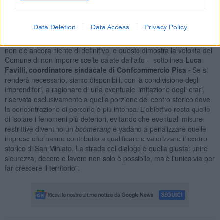
funzionando molto bene. Accogliamo quindi con favore la proposta
del Comune di lavorare insieme a un 'Patto del Decoro' sul modello
di quello già sottoscritto a Pisa"
Data Deletion
Data Access
Privacy Policy
"Sulla questione di un'eventuale ordinanza di chiusura anticipata
non c'è ancora niente di definitivo, e questo dimostra la volontà del
Comune di non imporre scelte calate dall'alto - sottolinea
Luca
Favilli, coordinatore sindacale di Confcommercio Pisa -
Se si
renderà necessario, siamo disponibili, con la condivisione degli
imprenditori, a ragionare di una eventuale limitazione degli orari,
riservata esclusivamente a quella porzione del centro storico dove
la concentrazione di persone è più intensa. L'obiettivo resta quello
di isolare i fenomeni più deteriori, evitando che eventuali misure
restrittive diventino un
boomerang
e vadano a penalizzare quelle
imprese che hanno contribuito a qualificare e valorizzare il centro
storico di San Miniato. La strada del dialogo è quella giusta: unire
sicurezza, decoro e lavoro non solo è possibile, ma è l'unica via per
far crescere il territorio".