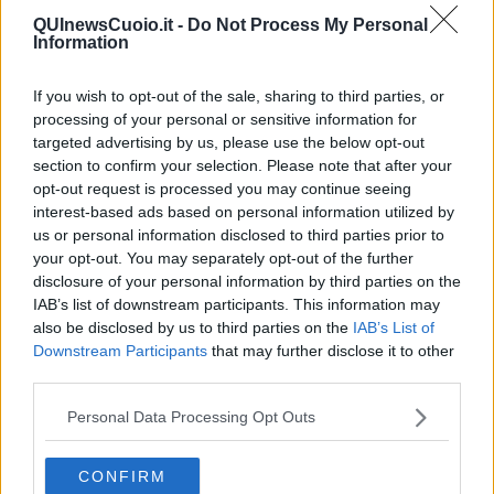
estremamente positivo, volto a tutelare l'assoluto livello del tessuto
QUInewsCuoio.it -
Do Not Process My Personal
Information
commerciale sanminiatese. L'analisi si è concentrata in particolare
sulle
criticità legate alla movida del venerdì sera
. Le risposte
messe in campo nelle ultime due settimane, grazie a un presidio
If you wish to opt-out of the sale, sharing to third parties, or
fisso della Polizia Municipale e all'attivazione di un servizio di
processing of your personal or sensitive information for
steward, hanno già dato riscontri ampiamente positivi, fungendo da
targeted advertising by us, please use the below opt-out
efficace deterrente contro gli eccessi.
section to confirm your selection. Please note that after your
opt-out request is processed you may continue seeing
interest-based ads based on personal information utilized by
us or personal information disclosed to third parties prior to
A questo si aggiunge la nuova ordinanza comunale,
valida fino al
your opt-out. You may separately opt-out of the further
30 Settembre
, che vieta la vendita da asporto di bevande in vetro,
disclosure of your personal information by third parties on the
consentendone invece la somministrazione all'interno dei locali o
IAB’s list of downstream participants. This information may
nei tavoli all'aperto regolarmente concessi.
also be disclosed by us to third parties on the
IAB’s List of
Downstream Participants
that may further disclose it to other
"Siamo pienamente in sintonia con la linea tracciata
dall'amministrazione - dichiara
Giovanni Mori, presidente di
third parties.
Confcommercio San Miniato -
L'obiettivo comune è garantire una
frequentazione del centro che sia in linea con il prestigio, la storia e
Personal Data Processing Opt Outs
la qualità che San Miniato esprime. Nessuno vuole 'misure
ghigliottina' che penalizzino le attività, ma regole chiare a tutela di
CONFIRM
tutti. L'introduzione degli steward e i controlli fissi stanno