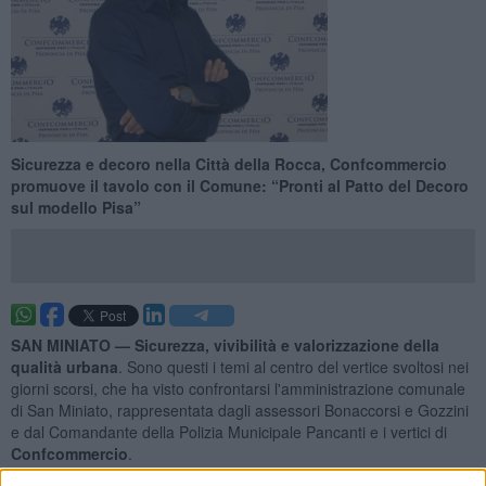
​Sicurezza e decoro nella Città della Rocca, Confcommercio
promuove il tavolo con il Comune: “Pronti al Patto del Decoro
sul modello Pisa”
SAN MINIATO —
Sicurezza, vivibilità e valorizzazione della
qualità urbana
. Sono questi i temi al centro del vertice svoltosi nei
giorni scorsi, che ha visto confrontarsi l'amministrazione comunale
di San Miniato, rappresentata dagli assessori Bonaccorsi e Gozzini
e dal Comandante della Polizia Municipale Pancanti e i vertici di
Confcommercio
.
Un incontro nato sotto i migliori auspici e caratterizzato da un clima