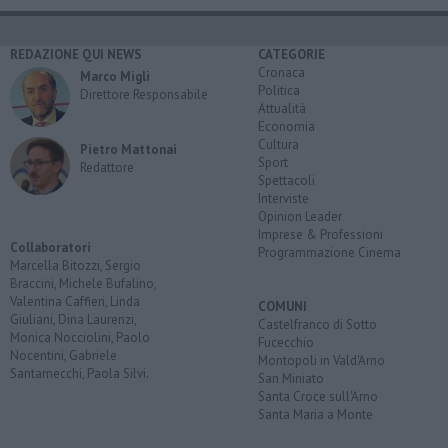
REDAZIONE QUI NEWS
CATEGORIE
Cronaca
Marco Migli
Politica
Direttore Responsabile
Attualità
Economia
Cultura
Pietro Mattonai
Sport
Redattore
Spettacoli
Interviste
Opinion Leader
Imprese & Professioni
Collaboratori
Programmazione Cinema
Marcella Bitozzi, Sergio
Braccini, Michele Bufalino,
Valentina Caffieri, Linda
COMUNI
Giuliani, Dina Laurenzi,
Castelfranco di Sotto
Monica Nocciolini, Paolo
Fucecchio
Nocentini, Gabriele
Montopoli in Vald'Arno
Santarnecchi, Paola Silvi.
San Miniato
Santa Croce sull'Arno
Santa Maria a Monte