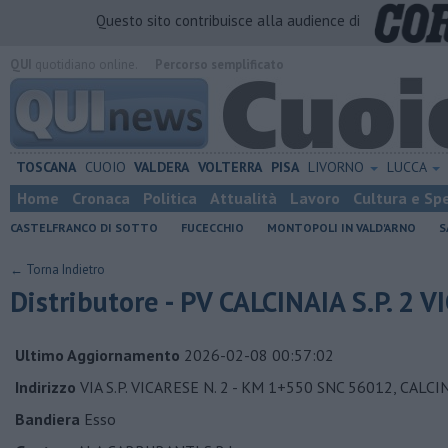
Questo sito contribuisce alla audience di
QUI
quotidiano online.
Percorso semplificato
TOSCANA
CUOIO
VALDERA
VOLTERRA
PISA
LIVORNO
LUCCA
Home
Cronaca
Politica
Attualità
Lavoro
Cultura e Sp
CASTELFRANCO DI SOTTO
FUCECCHIO
MONTOPOLI IN VALD'ARNO
S
← Torna Indietro
Distributore - PV CALCINAIA S.P. 2 
Ultimo Aggiornamento
2026-02-08 00:57:02
Indirizzo
VIA S.P. VICARESE N. 2 - KM 1+550 SNC 56012, CALCI
Bandiera
Esso