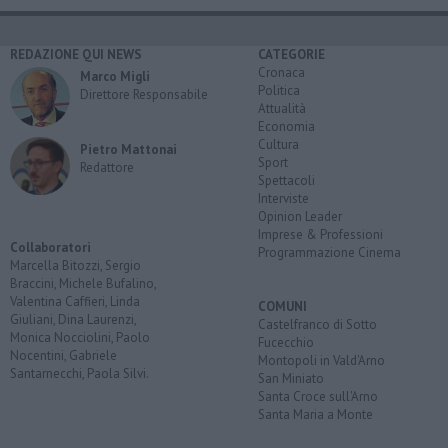
REDAZIONE QUI NEWS
CATEGORIE
Cronaca
Marco Migli
Politica
Direttore Responsabile
Attualità
Economia
Cultura
Pietro Mattonai
Sport
Redattore
Spettacoli
Interviste
Opinion Leader
Imprese & Professioni
Collaboratori
Programmazione Cinema
Marcella Bitozzi, Sergio
Braccini, Michele Bufalino,
Valentina Caffieri, Linda
COMUNI
Giuliani, Dina Laurenzi,
Castelfranco di Sotto
Monica Nocciolini, Paolo
Fucecchio
Nocentini, Gabriele
Montopoli in Vald'Arno
Santarnecchi, Paola Silvi.
San Miniato
Santa Croce sull'Arno
Santa Maria a Monte