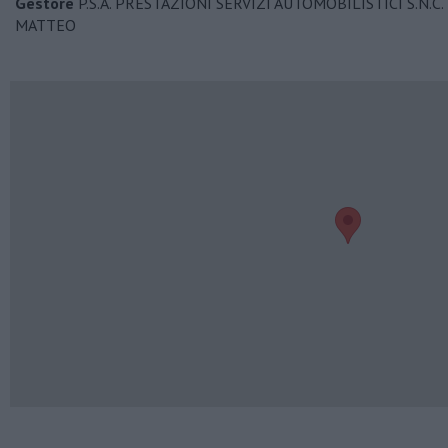
Gestore
P.S.A. PRESTAZIONI SERVIZI AUTOMOBILISTICI S.N.C.
MATTEO