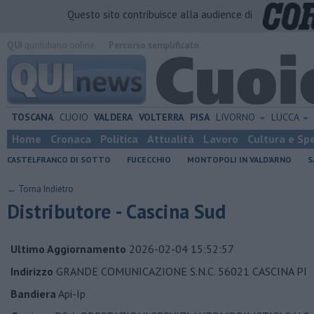
Questo sito contribuisce alla audience di
QUI
quotidiano online.
Percorso semplificato
TOSCANA
CUOIO
VALDERA
VOLTERRA
PISA
LIVORNO
LUCCA
Home
Cronaca
Politica
Attualità
Lavoro
Cultura e Sp
CASTELFRANCO DI SOTTO
FUCECCHIO
MONTOPOLI IN VALD'ARNO
S
← Torna Indietro
Distributore - Cascina Sud
Ultimo Aggiornamento
2026-02-04 15:52:57
Indirizzo
GRANDE COMUNICAZIONE S.N.C. 56021 CASCINA PI
Bandiera
Api-Ip