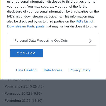
-
Crespina Lorenzana
20,01 (19,03)
us or personal information disclosed to third parties prior to
your opt-out. You may separately opt-out of the further
-
Fauglia
22,26 (24,03)
disclosure of your personal information by third parties on the
-
Guardistallo
26,03 (29,38)
IAB’s list of downstream participants. This information may
also be disclosed by us to third parties on the
IAB’s List of
-
Lajatico
20,43 (23,72)
Downstream Participants
that may further disclose it to other
-
Montecatini Valdicecina
18,92 (16,93)
third parties.
-
Montescudaio
23,12 (24,09)
Personal Data Processing Opt Outs
-
Monteverdi Marittimo
22,41 (30,70)
-
Montopoli in Valdarno
21,47 (20,08)
CONFIRM
-
Orciano Pisano
13,72 (10,79)
-
Palaia
18,05 (18,76)
Data Deletion
Data Access
Privacy Policy
-
Peccioli
22,25 (22,52)
-
Pisa
18,53 (18,99)
-
Pomarance
25,15 (24,10)
-
Ponsacco
20,52 (19,83)
-
Pontedera
23,59 (18,10)