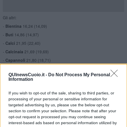
Gli altri:
-
Bientina
16,24 (14,09)
-
Buti
14,86 (14,97)
-
Calci
21,95 (22,40)
-
Calcinaia
21,69 (19,69)
-
Capannoli
21,80 (18,71)
-
Casale Marittimo
27,77 (23,05)
QUInewsCuoio.it -
Do Not Process My Personal
-
Casciana Terme Lari
17,95 (18,28)
Information
-
Cascina
17,44 (17,57)
If you wish to opt-out of the sale, sharing to third parties, or
-
Castelfranco di Sotto
21,04 (19,71)
processing of your personal or sensitive information for
-
Castellina Marittima
16,90 (18,26)
targeted advertising by us, please use the below opt-out
-
Castelnuovo Valdicecina
29,07 (27,10)
section to confirm your selection. Please note that after your
opt-out request is processed you may continue seeing
-
Chianni
19,30 (19,17)
interest-based ads based on personal information utilized by