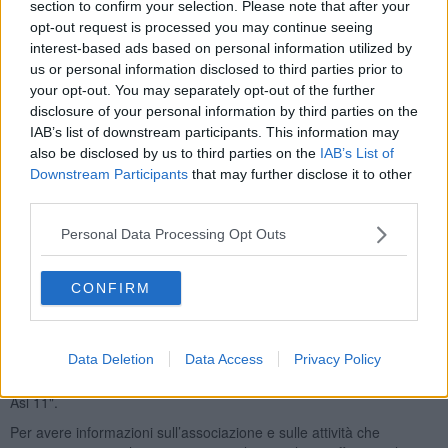
section to confirm your selection. Please note that after your
benefattori si aggiungono ai 700 del
2013
che hanno devoluto oltre
opt-out request is processed you may continue seeing
23mila euro
a questa causa.
interest-based ads based on personal information utilized by
us or personal information disclosed to third parties prior to
your opt-out. You may separately opt-out of the further
disclosure of your personal information by third parties on the
L'
Asl 11
ringrazia tutti coloro che hanno espresso la propria
IAB’s list of downstream participants. This information may
preferenza a favore di A.S.T.R.O. e che hanno scelto di dedicare
also be disclosed by us to third parties on the
IAB’s List of
parte delle proprie ritenute alla cura delle patologie oncologiche e
Downstream Participants
that may further disclose it to other
al miglioramento della qualità di vita del malato e dei suoi familiari.
third parties.
L'azienda ringrazia anche tutti gli altri donatori, privati ed aziende,
che consentono un flusso continuo e vitale di fondi per questo
Personal Data Processing Opt Outs
scopo.
Chi volesse sostenere l’associazione Astro e il progetto Arco può
CONFIRM
fare una donazione attraverso un versamento sul conto corrente
bancario della Cassa di Risparmio di San Miniato, agenzia di
Empoli 1, IBAN IT15C0630037830CC1010200054 oppure sul conto
Data Deletion
Data Access
Privacy Policy
corrente postale IT02B0760102800000047278262, specificando
nella causale "Progetto Arco - Assistenza domiciliare oncologica -
Asl 11".
Per avere informazioni sull’associazione e sulle attività che