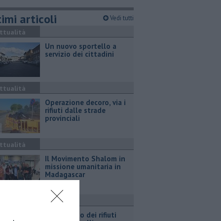
imi articoli
Vedi tutti
ttualità
Un nuovo sportello a
servizio dei cittadini
ttualità
Operazione decoro, via i
rifiuti dalle strade
provinciali
ttualità
Il Movimento Shalom in
missione umanitaria in
Madagascar
ttualità
Abbandono dei rifiuti