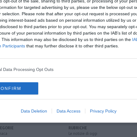
to opt-out of the sale, sharing to third parties, or processing of your per
formation for targeted advertising by us, please use the below opt-out s
r selection. Please note that after your opt-out request is processed y
eing interest-based ads based on personal information utilized by us or
oscana iscriviti alla
Newsletter QUInews - ToscanaMedia.
disclosed to third parties prior to your opt-out. You may separately opt-
amente nella tua casella di posta.
losure of your personal information by third parties on the IAB’s list of
. This information may also be disclosed by us to third parties on the
IA
Participants
that may further disclose it to other third parties.
o
l Data Processing Opt Outs
tival
CONFIRM
nte
Data Deletion
Data Access
Privacy Policy
EGORIE
RUBRICHE
naca
Le notizie di oggi