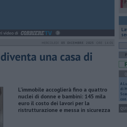
La
se
MERCOLEDÌ
03 DICEMBRE 2025
ORE 14:01
 diventa una casa di
Q
A L
L'immobile accoglierà fino a quattro
di 
Scar
nuclei di donne e bambini: 145 mila
con 
euro il costo dei lavori per la
QUI
ristrutturazione e messa in sicurezza