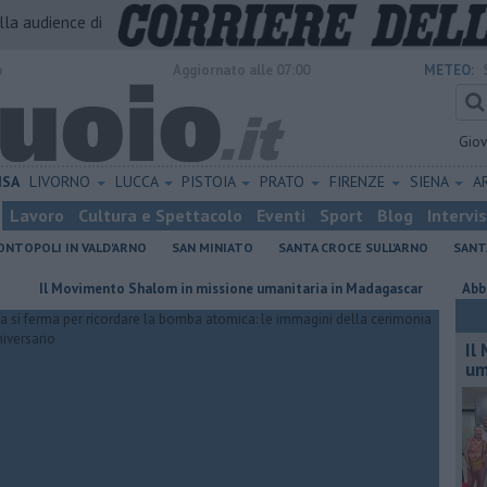
alla audience di
o
Aggiornato alle 07:00
METEO:
Gio
ISA
LIVORNO
LUCCA
PISTOIA
PRATO
FIRENZE
SIENA
A
Lavoro
Cultura e Spettacolo
Eventi
Sport
Blog
Intervi
NTOPOLI IN VALD'ARNO
SAN MINIATO
SANTA CROCE SULL'ARNO
SANT
 Movimento Shalom in missione umanitaria in Madagascar
Abbandono de
Il
um