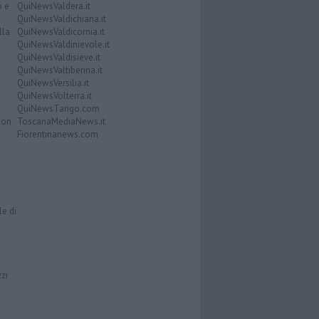
o e
QuiNewsValdera.it
QuiNewsValdichiana.it
lla
QuiNewsValdicornia.it
QuiNewsValdinievole.it
QuiNewsValdisieve.it
QuiNewsValtiberina.it
QuiNewsVersilia.it
QuiNewsVolterra.it
QuiNewsTango.com
Don
ToscanaMediaNews.it
Fiorentinanews.com
le di
zzi