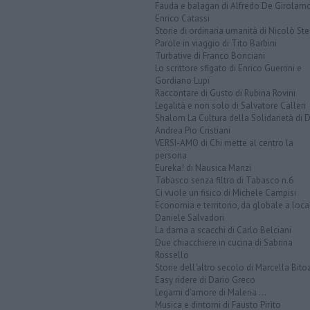
Fauda e balagan di Alfredo De Girolam
Enrico Catassi
Storie di ordinaria umanità di Nicolò Ste
Parole in viaggio di Tito Barbini
Turbative di Franco Bonciani
Lo scrittore sfigato di Enrico Guerrini e
Gordiano Lupi
Raccontare di Gusto di Rubina Rovini
Legalità e non solo di Salvatore Calleri
Shalom La Cultura della Solidarietà di 
Andrea Pio Cristiani
VERSI-AMO di Chi mette al centro la
persona
Eureka! di Nausica Manzi
Tabasco senza filtro di Tabasco n.6
Ci vuole un fisico di Michele Campisi
Economia e territorio, da globale a loca
Daniele Salvadori
La dama a scacchi di Carlo Belciani
Due chiacchiere in cucina di Sabrina
Rossello
Storie dell'altro secolo di Marcella Bito
Easy ridere di Dario Greco
Legami d'amore di Malena ...
Musica e dintorni di Fausto Pirìto