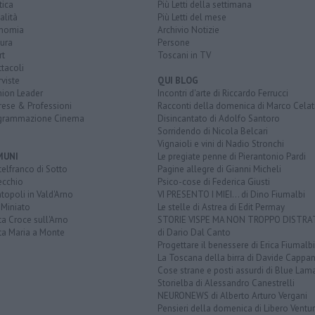
tica
Più Letti della settimana
alità
Più Letti del mese
nomia
Archivio Notizie
ura
Persone
rt
Toscani in TV
tacoli
rviste
QUI BLOG
nion Leader
Incontri d'arte di Riccardo Ferrucci
rese & Professioni
Racconti della domenica di Marco Celat
grammazione Cinema
Disincantato di Adolfo Santoro
Sorridendo di Nicola Belcari
Vignaioli e vini di Nadio Stronchi
MUNI
Le pregiate penne di Pierantonio Pardi
elfranco di Sotto
Pagine allegre di Gianni Micheli
ecchio
Psico-cose di Federica Giusti
opoli in Vald'Arno
VI PRESENTO I MIEI... di Dino Fiumalbi
 Miniato
Le stelle di Astrea di Edit Permay
a Croce sull'Arno
STORIE VISPE MA NON TROPPO DISTR
ta Maria a Monte
di Dario Dal Canto
Progettare il benessere di Erica Fiumalbi
La Toscana della birra di Davide Cappan
Cose strane e posti assurdi di Blue Lam
Storielba di Alessandro Canestrelli
NEURONEWS di Alberto Arturo Vergani
Pensieri della domenica di Libero Ventur