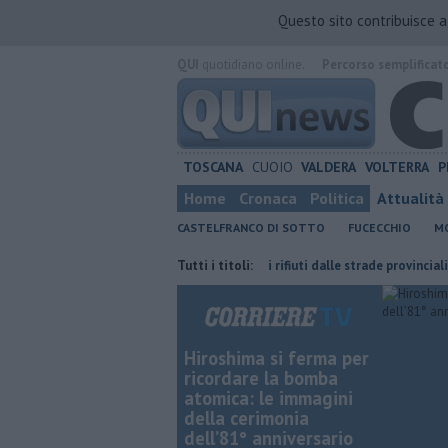
Questo sito contribuisce 
QUI
quotidiano online.
Percorso semplificat
TOSCANA
CUOIO
VALDERA
VOLTERRA
P
Home
Cronaca
Politica
Attualità
CASTELFRANCO DI SOTTO
FUCECCHIO
MO
ittadini
Operazione decoro, via i rifiuti dalle strade provinciali
Tutti i titoli:
Il
Hiroshima si ferma per
ricordare la bomba
atomica: le immagini
della cerimonia
dell’81° anniversario