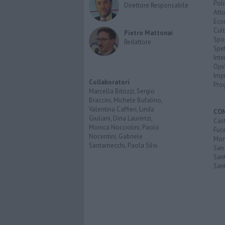
Poli
Direttore Responsabile
Attu
Eco
Cult
Pietro Mattonai
Spo
Redattore
Spet
Inte
Opi
Imp
Collaboratori
Pro
Marcella Bitozzi, Sergio
Braccini, Michele Bufalino,
Valentina Caffieri, Linda
CO
Giuliani, Dina Laurenzi,
Cast
Monica Nocciolini, Paolo
Fuc
Nocentini, Gabriele
Mont
Santarnecchi, Paola Silvi.
San
Sant
San