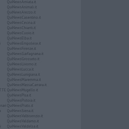
QuiNewsAmiata.it
QuiNewsAnimali.it
QuiNewsArezzo.it
QuiNewsCasentino.it
QuiNewsCecina.it
QuiNewsChianti.it
QuiNewsCuoio.it
QuiNewsElba.it
i
QuiNewsEmpolese.it
QuiNewsFirenze.it
QuiNewsGarfagnana.it
QuiNewsGrosseto.it
QuiNewsLivorno.it
QuiNewsLucca.it
QuiNewsLunigiana.it
QuiNewsMaremma.it
QuiNewsMassaCarrara.it
ATTE
QuiNewsMugello.it
QuiNewsPisa.it
QuiNewsPistoia.it
nari
QuiNewsPrato.it
a
QuiNewsSiena.it
QuiNewsValbisenzio.it
QuiNewsValdarno.it
i
QuiNewsValdelsa.it