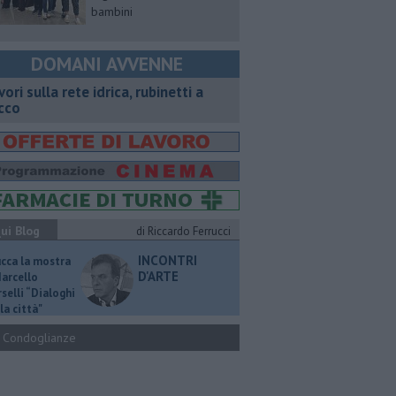
bambini
DOMANI AVVENNE
vori sulla rete idrica, rubinetti a
cco
ui Blog
di Riccardo Ferrucci
INCONTRI
ucca la mostra
D'ARTE
Marcello
selli “Dialoghi
la città"
Condoglianze