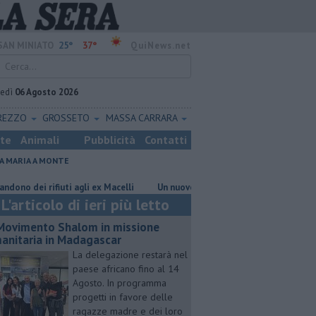
25°
37°
SAN MINIATO
QuiNews.net
vedì
06 Agosto 2026
REZZO
GROSSETO
MASSA CARRARA
ste
Animali
Pubblicità
Contatti
A MARIA A MONTE
i rifiuti agli ex Macelli
Un nuovo sportello a servizio dei cittadini
L'articolo di ieri più letto
 Movimento Shalom in missione
anitaria in Madagascar
La delegazione restarà nel
paese africano fino al 14
Agosto. In programma
progetti in favore delle
ragazze madre e dei loro