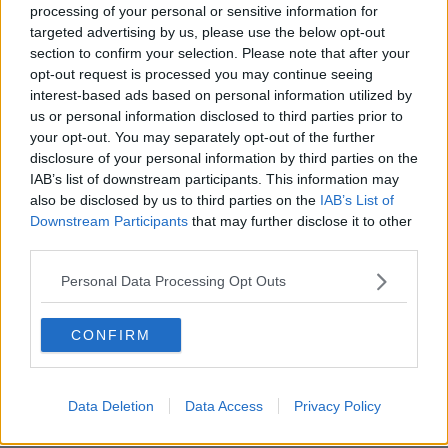
processing of your personal or sensitive information for
"Ancor oggi ci piace sottolineare come l'evento artistico musicale
targeted advertising by us, please use the below opt-out
venga realizzato sempre con la stessa motivazione, implementare il
section to confirm your selection. Please note that after your
senso di appartenenza festeggiando insieme l'arrivo di una data
opt-out request is processed you may continue seeing
importante come quella del 14 settembre, Festa della Santa Croce
interest-based ads based on personal information utilized by
. sottolinea la Pro Loco -.
Ogni anno abbiamo programmato
us or personal information disclosed to third parties prior to
spettacoli sempre diversi, cori, ensemble musicali strumentali,
your opt-out. You may separately opt-out of the further
orchestre,
cantanti, soprani, nel 2010 addirittura un concerto Jazz
disclosure of your personal information by third parties on the
con registrazione dal vivo del concerto, blues e musica classica".
IAB’s list of downstream participants. This information may
Quest'anno, dopo l'esperienza dell'anno precedente, le
also be disclosed by us to third parties on the
IAB’s List of
protagoniste saranno l'Accademia della Chitarra - Musica & C.
Downstream Participants
that may further disclose it to other
di Pontedera
e l'Accademia Musicale Toscana, sempre di
third parties.
Pontedera, che ci proporranno un ensemble cameristico
dell'Accademia composto da quattro maestri: Giordano Bindi,
Personal Data Processing Opt Outs
Gabriele Lanini, Chiara Festa, alla chitarra, e Luigi Nannetti al
flauto, che proporranno musiche di Castelnuovo Tedesco, Manuel
de Falla, Astor Piazzolla, Robert Beaser, Sebastian Bach e Nicola
CONFIRM
Piovani.
Il concerto come sempre si svolgerà in Chiesa e la qualità
dell'evento è garantita.
Data Deletion
Data Access
Privacy Policy
!Auspichiamo che molte persone accolgano il nostro invito di