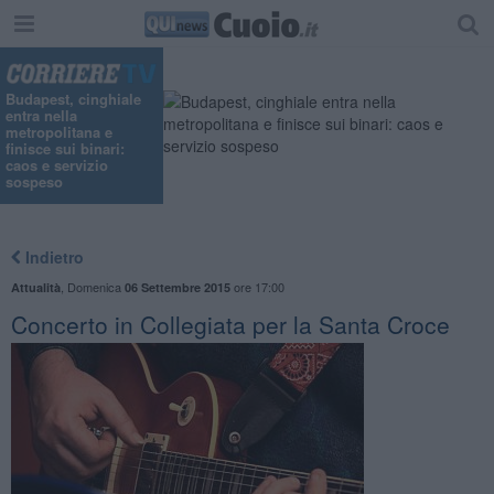
Budapest, cinghiale
entra nella
metropolitana e
finisce sui binari:
caos e servizio
sospeso
Indietro
,
Domenica
ore 17:00
Attualità
06 Settembre 2015
Concerto in Collegiata per la Santa Croce