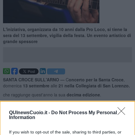
L'iniziativa, organizzata da 10 anni dalla Pro Loco, si tiene la
sera del 13 settembre, vigilia della festa. Un evento artistico di
grande spessore
SANTA CROCE SULL'ARNO —
C
oncerto per la Santa Croce
,
domenica
13 settembre
alle
21 nella
Collegiata di San Lorenzo.
che raggiunge quest'anno la sua
decima edizione
.
QUInewsCuoio.it -
Do Not Process My Personal
Information
L'iniziativa, organizzata da 10 anni dalla Pro Loco, si tiene la sera
del 13 settembre, per festeggiare insieme la vigilia della festa della
If you wish to opt-out of the sale, sharing to third parties, or
Santa Croce.