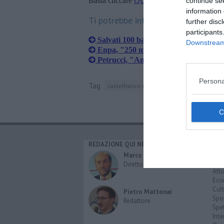
Basta cliccare
QUI
continue se
information 
Ti potrebbe interessare anche:
further disc
participants
Salvati 100 barboncini da un allevam
Downstream 
Enpa, "250 mail per i barboncini di 
Petrucci, "Animali, tolleranza zero"
Persona
Tag
castelfranco di sotto
firenze
maltrattam
REDAZIONE QUI NEWS
CAT
Cro
Marco Migli
Poli
Direttore Responsabile
Attu
Eco
Cult
Pietro Mattonai
Spo
Redattore
Spet
Inte