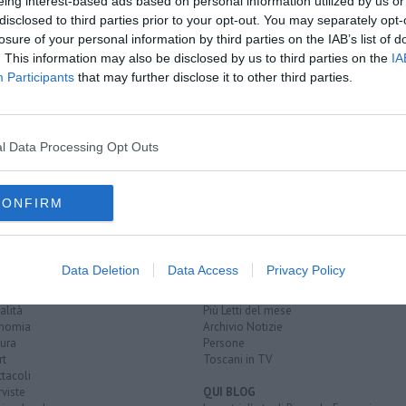
eing interest-based ads based on personal information utilized by us or
disclosed to third parties prior to your opt-out. You may separately opt-
losure of your personal information by third parties on the IAB’s list of
. This information may also be disclosed by us to third parties on the
IA
ento
Participants
that may further disclose it to other third parties.
Castelfranco"
l Data Processing Opt Outs
ento di animali
enpa
CONFIRM
EGORIE
RUBRICHE
Data Deletion
Data Access
Privacy Policy
naca
Le notizie di oggi
tica
Più Letti della settimana
alità
Più Letti del mese
nomia
Archivio Notizie
ura
Persone
rt
Toscani in TV
tacoli
rviste
QUI BLOG