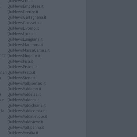
QuiNewsElba.it
i
QuiNewsEmpolese.it
QuiNewsFirenze.it
QuiNewsGarfagnana.it
QuiNewsGrosseto.it
QuiNewsLivorno.it
QuiNewsLucca.it
QuiNewsLunigiana.it
QuiNewsMaremma.it
QuiNewsMassaCarrara.it
ATTE
QuiNewsMugello.it
QuiNewsPisa.it
QuiNewsPistoia.it
nari
QuiNewsPrato.it
a
QuiNewsSiena.it
QuiNewsValbisenzio.it
QuiNewsValdarno.it
i
QuiNewsValdelsa.it
o e
QuiNewsValdera.it
QuiNewsValdichiana.it
lla
QuiNewsValdicornia.it
QuiNewsValdinievole.it
QuiNewsValdisieve.it
QuiNewsValtiberina.it
QuiNewsVersilia.it