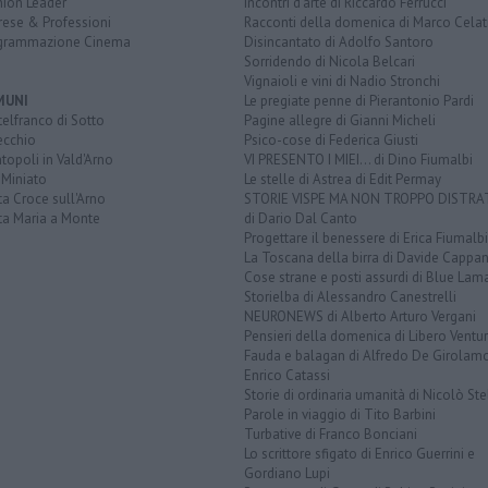
nion Leader
Incontri d'arte di Riccardo Ferrucci
rese & Professioni
Racconti della domenica di Marco Celat
grammazione Cinema
Disincantato di Adolfo Santoro
Sorridendo di Nicola Belcari
Vignaioli e vini di Nadio Stronchi
MUNI
Le pregiate penne di Pierantonio Pardi
elfranco di Sotto
Pagine allegre di Gianni Micheli
ecchio
Psico-cose di Federica Giusti
opoli in Vald'Arno
VI PRESENTO I MIEI... di Dino Fiumalbi
 Miniato
Le stelle di Astrea di Edit Permay
a Croce sull'Arno
STORIE VISPE MA NON TROPPO DISTR
ta Maria a Monte
di Dario Dal Canto
Progettare il benessere di Erica Fiumalbi
La Toscana della birra di Davide Cappan
Cose strane e posti assurdi di Blue Lam
Storielba di Alessandro Canestrelli
NEURONEWS di Alberto Arturo Vergani
Pensieri della domenica di Libero Ventur
Fauda e balagan di Alfredo De Girolam
Enrico Catassi
Storie di ordinaria umanità di Nicolò Ste
Parole in viaggio di Tito Barbini
Turbative di Franco Bonciani
Lo scrittore sfigato di Enrico Guerrini e
Gordiano Lupi