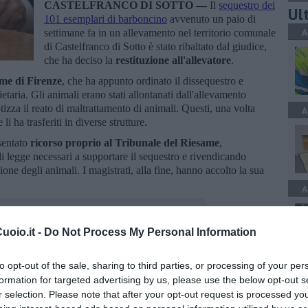
CASTELFRANCO DI SOTTO —
Il
sequestro dei
Ult
101 esemplari di barboncino
avvenuto un paio di
A
settimane fa in un allevamento nel territorio comunale
di Castelfranco di Sotto è stato ribaltato dal giudice,
che ha deciso la
restituzione all'allevatore
.
me di Firenze
, che ha appunto ordinato il dissequestro e
ietaria. Gli animali erano stati allontanati dall'allevamento
tizza il reato di maltrattamento di animali. Questi, una volta
A
e li ha trasferiti in diverse strutture.
sentato
ricorso proprio al Tribunale del Riesame
,
di legge necessari a supportare il sequestro e rivendicando
ione degli animali. I magistrati, alla fine, hanno accolto la sua
A
oio.it -
Do Not Process My Personal Information
to opt-out of the sale, sharing to third parties, or processing of your per
A
oscana iscriviti alla
Newsletter QUInews - ToscanaMedia.
formation for targeted advertising by us, please use the below opt-out s
amente nella tua casella di posta.
r selection. Please note that after your opt-out request is processed y