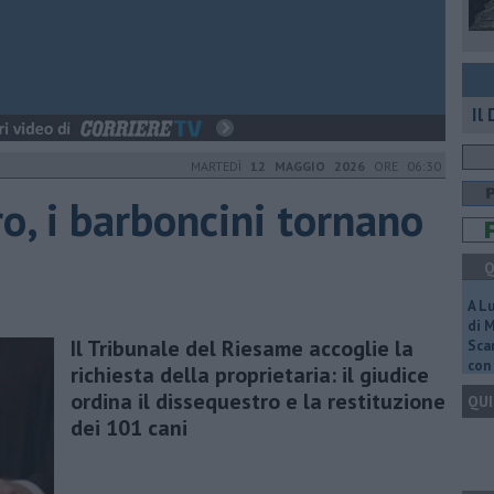
Il
MARTEDÌ
12 MAGGIO 2026
ORE 06:30
o, i barboncini tornano
Q
A L
di 
Il Tribunale del Riesame accoglie la
Scar
con 
richiesta della proprietaria: il giudice
ordina il dissequestro e la restituzione
QUI
dei 101 cani