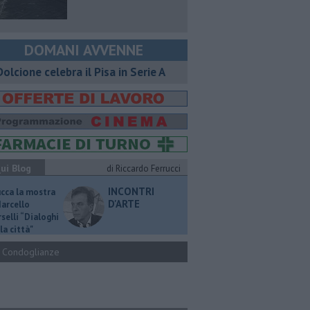
DOMANI AVVENNE
 Dolcione celebra il Pisa in Serie A
ui Blog
di Riccardo Ferrucci
INCONTRI
ucca la mostra
D'ARTE
Marcello
selli “Dialoghi
la città"
Condoglianze