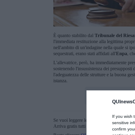
È quanto stabilito dal
Tribunale del Riesa
l'immediata restituzione alla legittima propr
nell'ambito di un'indagine nella quale si ipo
sequestrati, erano stati affidati all'
Enpa
, ch
L'allevatrice, però, ha immediatamente pre
sostenendo l'insussistenza dei presupposti 
l'adeguatezza delle strutture e la buona gest
istanza.
QUInewsCu
If you wish 
Se vuoi leggere le notizie principali della T
sensitive in
Arriva gratis tutti i giorni alle 20:00 dirett
confirm you