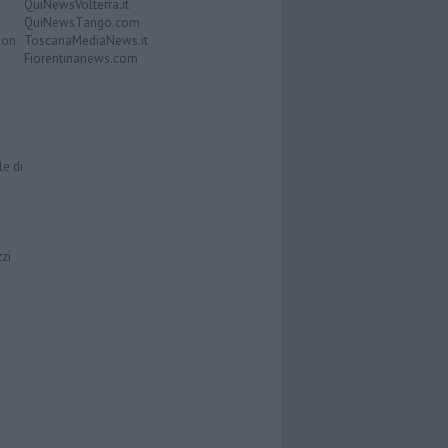
QuiNewsVolterra.it
QuiNewsTango.com
Don
ToscanaMediaNews.it
Fiorentinanews.com
le di
zzi