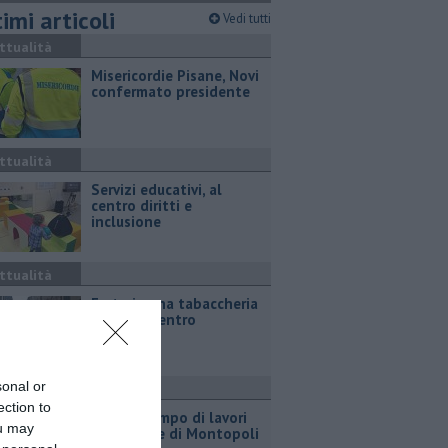
imi articoli
Vedi tutti
ttualità
Misericordie Pisane, Novi
confermato presidente
ttualità
Servizi educativi, al
centro diritti e
inclusione
ttualità
Furto in una tabaccheria
in pieno centro
sonal or
ttualità
ection to
Estate, tempo di lavori
ou may
alle scuole di Montopoli