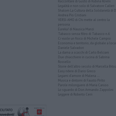
Raccontare di Gusto di Rubina Rovini
Legalità e non solo di Salvatore Calleri
Shalom La Cultura della Solidarietà di 
Andrea Pio Cristiani
VERSI-AMO di Chi mette al centro la
persona
Eureka! di Nausica Manzi
Tabasco senza filtro di Tabasco n.6
Ci vuole un fisico di Michele Campisi
Economia e territorio, da globale a loca
Daniele Salvadori
La dama a scacchi di Carlo Belciani
Due chiacchiere in cucina di Sabrina
Rossello
Storie dell'altro secolo di Marcella Bito
Easy ridere di Dario Greco
Legami d'amore di Malena ...
Musica e dintorni di Fausto Pirìto
Parole milonguere di Maria Caruso
Lo sguardo di Don Armando Zappolini
Leggere di Roberto Cerri