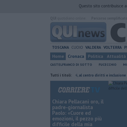
Questo sito contribuisce 
QUI
quotidiano online.
Percorso semplificat
TOSCANA
CUOIO
VALDERA
VOLTERRA
P
Home
Cronaca
Politica
Attualità
CASTELFRANCO DI SOTTO
FUCECCHIO
MO
mato presidente
Servizi educativi, al centro diritti e inclusione
Tutti i titoli:
Fu
Chiara Pellacani oro, il
padre-giornalista
Paolo: «Cuore ed
emozioni, il pezzo più
difficile della mia