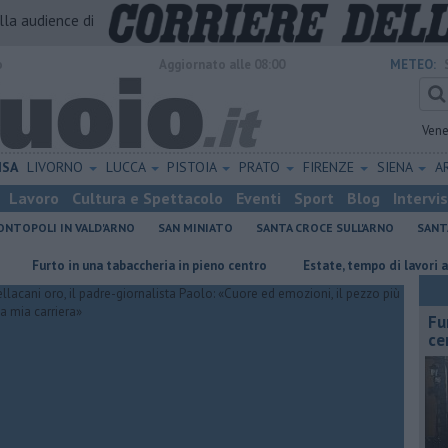
alla audience di
o
Aggiornato alle 08:00
METEO:
Vene
ISA
LIVORNO
LUCCA
PISTOIA
PRATO
FIRENZE
SIENA
A
Lavoro
Cultura e Spettacolo
Eventi
Sport
Blog
Intervi
NTOPOLI IN VALD'ARNO
SAN MINIATO
SANTA CROCE SULL'ARNO
SANT
rto in una tabaccheria in pieno centro
Estate, tempo di lavori alle scu
Fu
ce