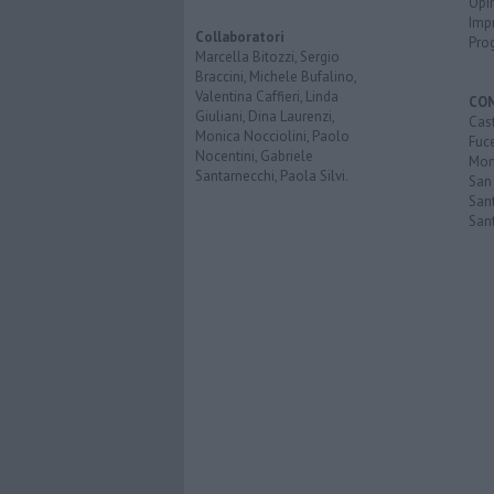
Opi
Imp
Collaboratori
Pro
Marcella Bitozzi, Sergio
Braccini, Michele Bufalino,
Valentina Caffieri, Linda
CO
Giuliani, Dina Laurenzi,
Cast
Monica Nocciolini, Paolo
Fuc
Nocentini, Gabriele
Mont
Santarnecchi, Paola Silvi.
San
Sant
San