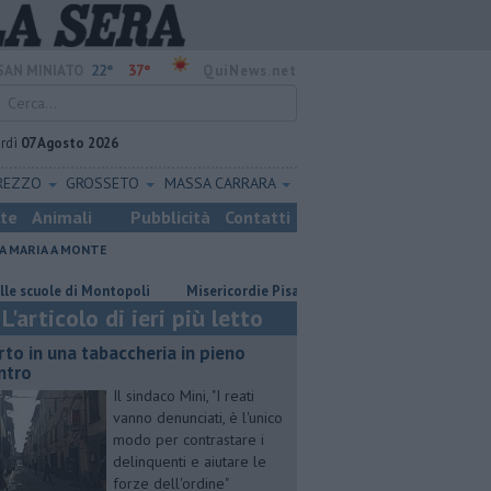
22°
37°
SAN MINIATO
QuiNews.net
rdì
07 Agosto 2026
REZZO
GROSSETO
MASSA CARRARA
ste
Animali
Pubblicità
Contatti
A MARIA A MONTE
ole di Montopoli
Misericordie Pisane, Novi confermato presidente
L'articolo di ieri più letto
rto in una tabaccheria in pieno
ntro
Il sindaco Mini, "I reati
vanno denunciati, è l'unico
modo per contrastare i
delinquenti e aiutare le
forze dell'ordine"