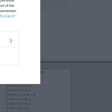
 personal
out of the
 downstream
B’s List of
IL NETWORK QuiNews.net
QuiNewsAbetone.it
QuiNewsAmiata.it
QuiNewsAnimali.it
QuiNewsArezzo.it
QuiNewsCasentino.it
QuiNewsCecina.it
QuiNewsChianti.it
QuiNewsCuoio.it