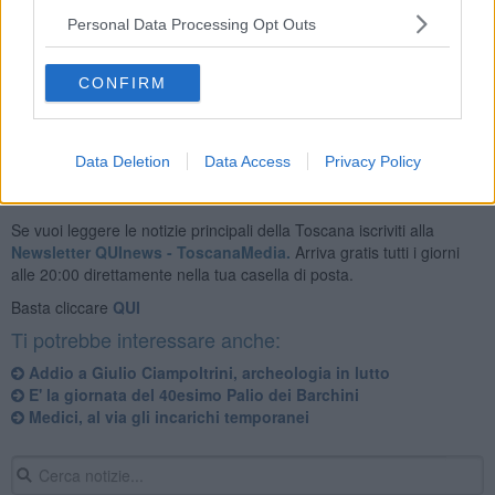
Personal Data Processing Opt Outs
Una tradizione sentita e combattuta è stata celebrata nel comune
del comprensorio. Tanti i visitatori e il pubblico ad assistere ad
uno
dei pali più singolari della Toscana
.
CONFIRM
Data Deletion
Data Access
Privacy Policy
Se vuoi leggere le notizie principali della Toscana iscriviti alla
Newsletter QUInews - ToscanaMedia.
Arriva gratis tutti i giorni
alle 20:00 direttamente nella tua casella di posta.
Basta cliccare
QUI
Ti potrebbe interessare anche:
Addio a Giulio Ciampoltrini, archeologia in lutto
E' la giornata del 40esimo Palio dei Barchini
Medici, al via gli incarichi temporanei