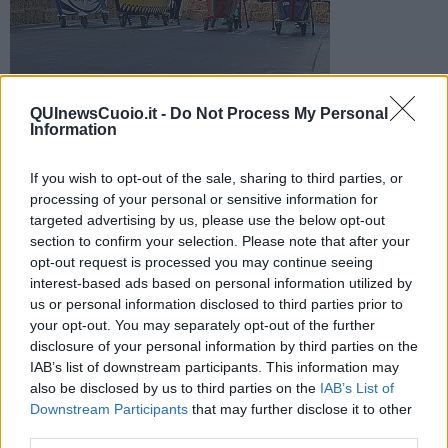
I verde arancio si aggiudicano il Cencio dell'edizione numero
QUInewsCuoio.it -
Do Not Process My Personal
40. Vittoria di San Bartolomeo a Paterno al Mini Palio e Palio
Information
Rosa
If you wish to opt-out of the sale, sharing to third parties, or
processing of your personal or sensitive information for
targeted advertising by us, please use the below opt-out
section to confirm your selection. Please note that after your
opt-out request is processed you may continue seeing
CASTELFRANCO DI SOTTO —
Vittoria della contrada
San
Martino
al
40esimo Palio dei barchini
di Castelfranco di Sotto. In
interest-based ads based on personal information utilized by
una giornata di festa intergenerazionale, le quattro contrade si
us or personal information disclosed to third parties prior to
sono sfidate al termine di una giornata fatta di tradizione e sfide.
your opt-out. You may separately opt-out of the further
disclosure of your personal information by third parties on the
Il Palio Rosa, andato in scena nel pomeriggio, è stato vinto dalla
IAB’s list of downstream participants. This information may
contrada San Bartolomeo a Paterno, così come il mini Palio; trionfo
also be disclosed by us to third parties on the
IAB’s List of
invece della contrada
San Martino a Caiana
al Palio.
Downstream Participants
that may further disclose it to other
third parties.