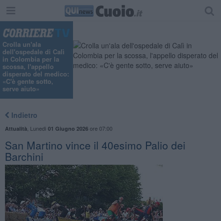
Crolla un'ala
dell'ospedale di Calì
in Colombia per la
scossa, l'appello
disperato del medico:
«C'è gente sotto,
serve aiuto»
Indietro
,
Lunedì
ore 07:00
Attualità
01 Giugno 2026
San Martino vince il 40esimo Palio dei
Barchini