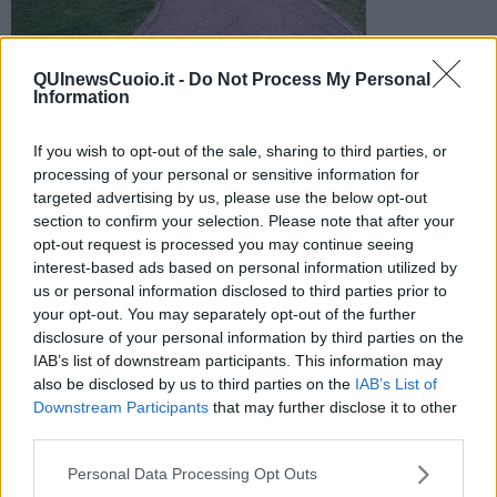
Danni rilevanti a cofano, vetro e paraurti: l'albero è venuto giù
QUInewsCuoio.it -
Do Not Process My Personal
cogliendo in pieno l'auto, parcheggiata senza nessuno
Information
all'interno
If you wish to opt-out of the sale, sharing to third parties, or
processing of your personal or sensitive information for
targeted advertising by us, please use the below opt-out
section to confirm your selection. Please note that after your
opt-out request is processed you may continue seeing
MONTOPOLI VALDARNO —
Il fatto è avvenuto a Montopoli, nella
interest-based ads based on personal information utilized by
frazione di Capanne, in piazza Vittorio Veneto. Una pianta secolare
us or personal information disclosed to third parties prior to
è piombata a terra e parte del tronco e dei rami sono finiti proprio
your opt-out. You may separately opt-out of the further
sull'auto sottostante.
disclosure of your personal information by third parties on the
Secondo i tecnici il motivo del crollo è semplice: di fatto
l'albero era
IAB’s list of downstream participants. This information may
marcio
e le piogge dei giorni scorsi hanno indebolito ulteriormente
also be disclosed by us to third parties on the
IAB’s List of
le radici. Adesso si procederà ad una ricognizione delle piante su
Downstream Participants
that may further disclose it to other
tutto il perimetro della piazza per monitorare eventuali altre
third parties.
situazioni a rischio.
Personal Data Processing Opt Outs