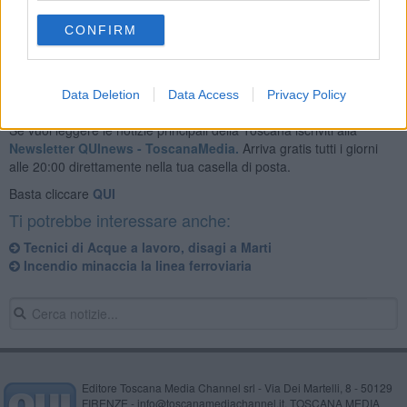
CONFIRM
Data Deletion
Data Access
Privacy Policy
Se vuoi leggere le notizie principali della Toscana iscriviti alla
Newsletter QUInews - ToscanaMedia.
Arriva gratis tutti i giorni
alle 20:00 direttamente nella tua casella di posta.
Basta cliccare
QUI
Ti potrebbe interessare anche:
Tecnici di Acque a lavoro, disagi a Marti
Incendio minaccia la linea ferroviaria
Editore Toscana Media Channel srl - Via Dei Martelli, 8 - 50129
FIRENZE - info@toscanamediachannel.it. TOSCANA MEDIA